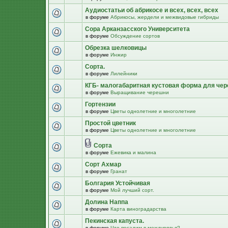
Аудиостатьи об абрикосе и всех, всех, всех
в форуме
Абрикосы, жердели и межвидовые гибриды
Сора Арканзасского Университета
в форуме
Обсуждение сортов
Обрезка шелковицы
в форуме
Инжир
Сорта.
в форуме
Лилейники
КГБ- малогабаритная кустовая форма для че
в форуме
Выращивание черешни
Гортензии
в форуме
Цветы однолетние и многолетние
Простой цветник
в форуме
Цветы однолетние и многолетние
Сорта
в форуме
Ежевика и малина
Сорт Ахмар
в форуме
Гранат
Болгария Устойчивая
в форуме
Мой лучший сорт.
Долина Наппа
в форуме
Карта виноградарства
Пекинская капуста.
в форуме
Что посадим в междурядья?