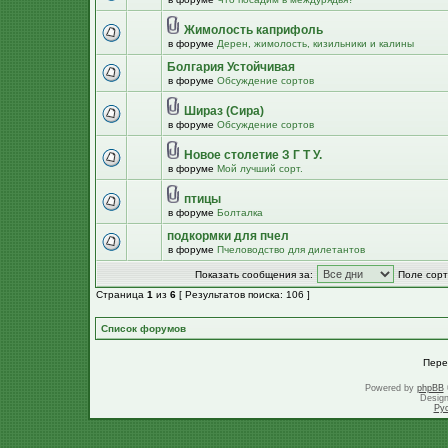
Жимолость каприфоль
в форуме
Дерен, жимолость, кизильники и калины
Болгария Устойчивая
в форуме
Обсуждение сортов
Шираз (Сира)
в форуме
Обсуждение сортов
Новое столетие З Г Т У.
в форуме
Мой лучший сорт.
птицы
в форуме
Болталка
подкормки для пчел
в форуме
Пчеловодство для дилетантов
Показать сообщения за:
Поле сорт
Страница
1
из
6
[ Результатов поиска: 106 ]
Список форумов
Пере
Powered by
phpBB
Desig
Ру