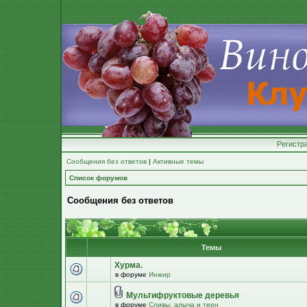
Регистр
Сообщения без ответов
|
Активные темы
Список форумов
Сообщения без ответов
Темы
Хурма.
в форуме
Инжир
Мультифруктовые деревья
в форуме
Сливы, алыча и терн