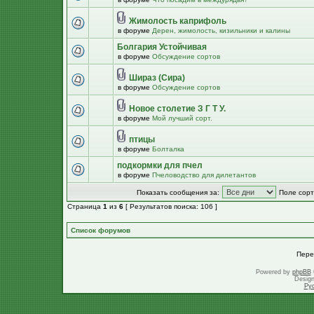
Жимолость каприфоль
в форуме
Дерен, жимолость, кизильники и калины
Болгария Устойчивая
в форуме
Обсуждение сортов
Шираз (Сира)
в форуме
Обсуждение сортов
Новое столетие З Г Т У.
в форуме
Мой лучший сорт.
птицы
в форуме
Болталка
подкормки для пчел
в форуме
Пчеловодство для дилетантов
Показать сообщения за:
Поле сорт
Страница
1
из
6
[ Результатов поиска: 106 ]
Список форумов
Пере
Powered by
phpBB
Desig
Ру