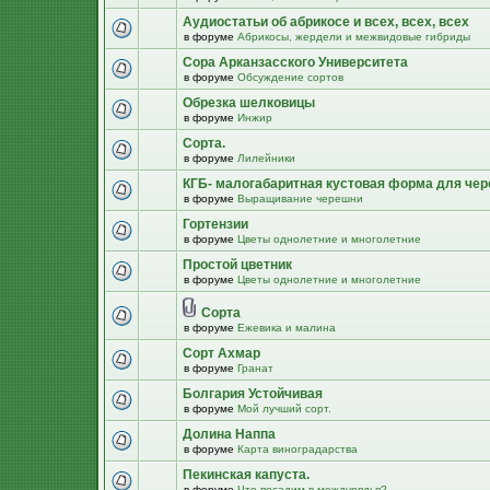
Аудиостатьи об абрикосе и всех, всех, всех
в форуме
Абрикосы, жердели и межвидовые гибриды
Сора Арканзасского Университета
в форуме
Обсуждение сортов
Обрезка шелковицы
в форуме
Инжир
Сорта.
в форуме
Лилейники
КГБ- малогабаритная кустовая форма для че
в форуме
Выращивание черешни
Гортензии
в форуме
Цветы однолетние и многолетние
Простой цветник
в форуме
Цветы однолетние и многолетние
Сорта
в форуме
Ежевика и малина
Сорт Ахмар
в форуме
Гранат
Болгария Устойчивая
в форуме
Мой лучший сорт.
Долина Наппа
в форуме
Карта виноградарства
Пекинская капуста.
в форуме
Что посадим в междурядья?