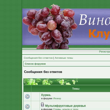
Регистр
Сообщения без ответов
|
Активные темы
Список форумов
Сообщения без ответов
Темы
Хурма.
в форуме
Инжир
Мультифруктовые деревья
в форуме
Сливы, алыча и терн