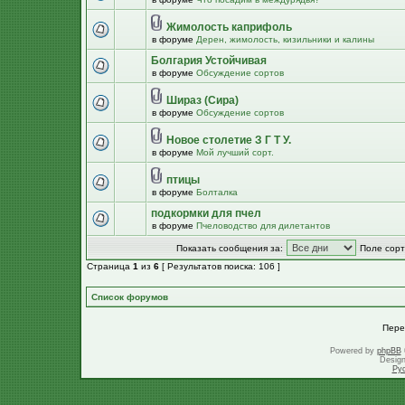
Жимолость каприфоль
в форуме
Дерен, жимолость, кизильники и калины
Болгария Устойчивая
в форуме
Обсуждение сортов
Шираз (Сира)
в форуме
Обсуждение сортов
Новое столетие З Г Т У.
в форуме
Мой лучший сорт.
птицы
в форуме
Болталка
подкормки для пчел
в форуме
Пчеловодство для дилетантов
Показать сообщения за:
Поле сорт
Страница
1
из
6
[ Результатов поиска: 106 ]
Список форумов
Пере
Powered by
phpBB
Desig
Ру