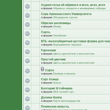
Аудиостатьи об абрикосе и всех, всех, всех
в форуме
Абрикосы, жердели и межвидовые гибриды
Сора Арканзасского Университета
в форуме
Обсуждение сортов
Обрезка шелковицы
в форуме
Инжир
Сорта.
в форуме
Лилейники
КГБ- малогабаритная кустовая форма для че
в форуме
Выращивание черешни
Гортензии
в форуме
Цветы однолетние и многолетние
Простой цветник
в форуме
Цветы однолетние и многолетние
Сорта
в форуме
Ежевика и малина
Сорт Ахмар
в форуме
Гранат
Болгария Устойчивая
в форуме
Мой лучший сорт.
Долина Наппа
в форуме
Карта виноградарства
Пекинская капуста.
в форуме
Что посадим в междурядья?