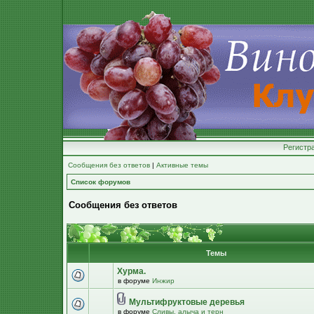
Регистр
Сообщения без ответов
|
Активные темы
Список форумов
Сообщения без ответов
Темы
Хурма.
в форуме
Инжир
Мультифруктовые деревья
в форуме
Сливы, алыча и терн