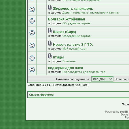
Жимолость каприфоль
в форуме
Дерен, жимолость, кизильники и калины
Болгария Устойчивая
в форуме
Обсуждение сортов
Шираз (Сира)
в форуме
Обсуждение сортов
Новое столетие З Г Т У.
в форуме
Мой лучший сорт.
птицы
в форуме
Болталка
подкормки для пчел
в форуме
Пчеловодство для дилетантов
Показать сообщения за:
Поле сорт
Страница
1
из
6
[ Результатов поиска: 106 ]
Список форумов
Пере
Powered by
phpBB
Desig
Ру