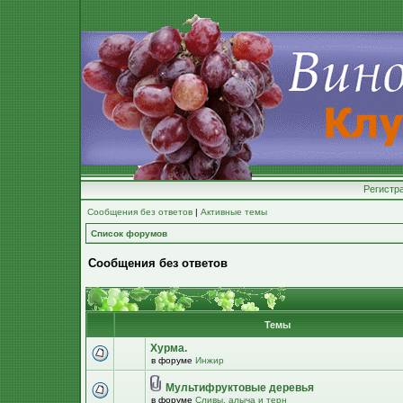
Регистр
Сообщения без ответов
|
Активные темы
Список форумов
Сообщения без ответов
Темы
Хурма.
в форуме
Инжир
Мультифруктовые деревья
в форуме
Сливы, алыча и терн