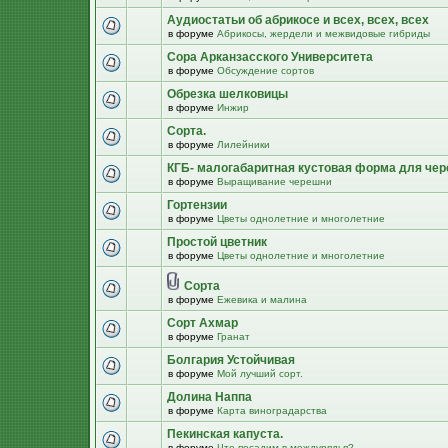
Аудиостатьи об абрикосе и всех, всех, всех
в форуме
Абрикосы, жердели и межвидовые гибриды
Сора Арканзасского Университета
в форуме
Обсуждение сортов
Обрезка шелковицы
в форуме
Инжир
Сорта.
в форуме
Лилейники
КГБ- малогабаритная кустовая форма для че
в форуме
Выращивание черешни
Гортензии
в форуме
Цветы однолетние и многолетние
Простой цветник
в форуме
Цветы однолетние и многолетние
Сорта
в форуме
Ежевика и малина
Сорт Ахмар
в форуме
Гранат
Болгария Устойчивая
в форуме
Мой лучший сорт.
Долина Наппа
в форуме
Карта виноградарства
Пекинская капуста.
в форуме
Что посадим в междурядья?