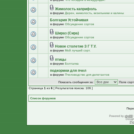
Жимолость каприфоль
в форуме
Дерен, жимолость, кизильники и калины
Болгария Устойчивая
в форуме
Обсуждение сортов
Шираз (Сира)
в форуме
Обсуждение сортов
Новое столетие З Г Т У.
в форуме
Мой лучший сорт.
птицы
в форуме
Болталка
подкормки для пчел
в форуме
Пчеловодство для дилетантов
Показать сообщения за:
Поле сорт
Страница
1
из
6
[ Результатов поиска: 106 ]
Список форумов
Пере
Powered by
phpBB
Desig
Ру