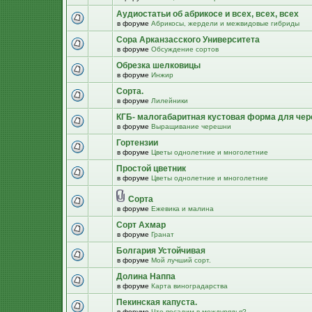
Аудиостатьи об абрикосе и всех, всех, всех
в форуме
Абрикосы, жердели и межвидовые гибриды
Сора Арканзасского Университета
в форуме
Обсуждение сортов
Обрезка шелковицы
в форуме
Инжир
Сорта.
в форуме
Лилейники
КГБ- малогабаритная кустовая форма для че
в форуме
Выращивание черешни
Гортензии
в форуме
Цветы однолетние и многолетние
Простой цветник
в форуме
Цветы однолетние и многолетние
Сорта
в форуме
Ежевика и малина
Сорт Ахмар
в форуме
Гранат
Болгария Устойчивая
в форуме
Мой лучший сорт.
Долина Наппа
в форуме
Карта виноградарства
Пекинская капуста.
в форуме
Что посадим в междурядья?