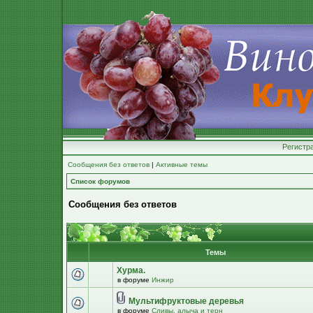
Регистр
Сообщения без ответов
|
Активные темы
Список форумов
Сообщения без ответов
Темы
Хурма.
в форуме
Инжир
Мультифруктовые деревья
в форуме
Сливы, алыча и терн