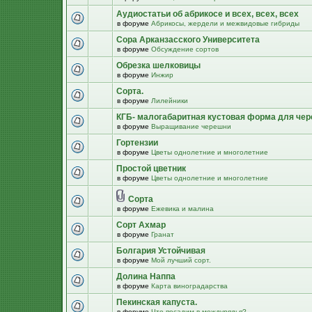
Аудиостатьи об абрикосе и всех, всех, всех
в форуме
Абрикосы, жердели и межвидовые гибриды
Сора Арканзасского Университета
в форуме
Обсуждение сортов
Обрезка шелковицы
в форуме
Инжир
Сорта.
в форуме
Лилейники
КГБ- малогабаритная кустовая форма для че
в форуме
Выращивание черешни
Гортензии
в форуме
Цветы однолетние и многолетние
Простой цветник
в форуме
Цветы однолетние и многолетние
Сорта
в форуме
Ежевика и малина
Сорт Ахмар
в форуме
Гранат
Болгария Устойчивая
в форуме
Мой лучший сорт.
Долина Наппа
в форуме
Карта виноградарства
Пекинская капуста.
в форуме
Что посадим в междурядья?