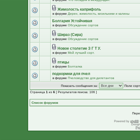
Жимолость каприфоль
в форуме
Дерен, жимолость, кизильники и калины
Болгария Устойчивая
в форуме
Обсуждение сортов
Шираз (Сира)
в форуме
Обсуждение сортов
Новое столетие З Г Т У.
в форуме
Мой лучший сорт.
птицы
в форуме
Болталка
подкормки для пчел
в форуме
Пчеловодство для дилетантов
Показать сообщения за:
Поле сорт
Страница
1
из
6
[ Результатов поиска: 106 ]
Список форумов
Пере
Powered by
phpBB
Desig
Ру