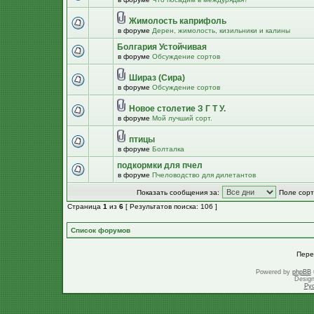
Жимолость каприфоль
в форуме
Дерен, жимолость, кизильники и калины
Болгария Устойчивая
в форуме
Обсуждение сортов
Шираз (Сира)
в форуме
Обсуждение сортов
Новое столетие З Г Т У.
в форуме
Мой лучший сорт.
птицы
в форуме
Болталка
подкормки для пчел
в форуме
Пчеловодство для дилетантов
Показать сообщения за:
Поле сорт
Страница
1
из
6
[ Результатов поиска: 106 ]
Список форумов
Пере
Powered by
phpBB
Desig
Ру