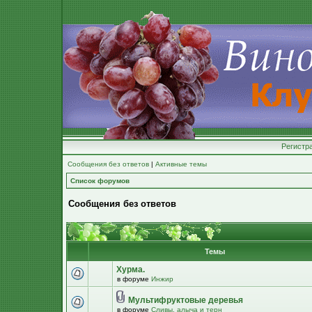
Регистр
Сообщения без ответов
|
Активные темы
Список форумов
Сообщения без ответов
Темы
Хурма.
в форуме
Инжир
Мультифруктовые деревья
в форуме
Сливы, алыча и терн