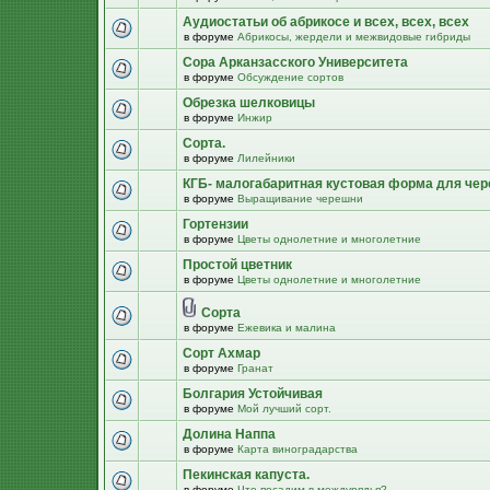
Аудиостатьи об абрикосе и всех, всех, всех
в форуме
Абрикосы, жердели и межвидовые гибриды
Сора Арканзасского Университета
в форуме
Обсуждение сортов
Обрезка шелковицы
в форуме
Инжир
Сорта.
в форуме
Лилейники
КГБ- малогабаритная кустовая форма для че
в форуме
Выращивание черешни
Гортензии
в форуме
Цветы однолетние и многолетние
Простой цветник
в форуме
Цветы однолетние и многолетние
Сорта
в форуме
Ежевика и малина
Сорт Ахмар
в форуме
Гранат
Болгария Устойчивая
в форуме
Мой лучший сорт.
Долина Наппа
в форуме
Карта виноградарства
Пекинская капуста.
в форуме
Что посадим в междурядья?