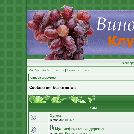
Регистр
Сообщения без ответов
|
Активные темы
Список форумов
Сообщения без ответов
Темы
Хурма.
в форуме
Инжир
Мультифруктовые деревья
в форуме
Сливы, алыча и терн