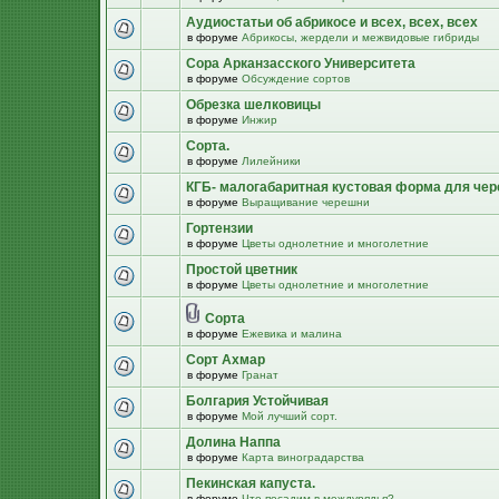
Аудиостатьи об абрикосе и всех, всех, всех
в форуме
Абрикосы, жердели и межвидовые гибриды
Сора Арканзасского Университета
в форуме
Обсуждение сортов
Обрезка шелковицы
в форуме
Инжир
Сорта.
в форуме
Лилейники
КГБ- малогабаритная кустовая форма для че
в форуме
Выращивание черешни
Гортензии
в форуме
Цветы однолетние и многолетние
Простой цветник
в форуме
Цветы однолетние и многолетние
Сорта
в форуме
Ежевика и малина
Сорт Ахмар
в форуме
Гранат
Болгария Устойчивая
в форуме
Мой лучший сорт.
Долина Наппа
в форуме
Карта виноградарства
Пекинская капуста.
в форуме
Что посадим в междурядья?