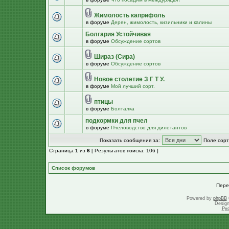
Жимолость каприфоль
в форуме
Дерен, жимолость, кизильники и калины
Болгария Устойчивая
в форуме
Обсуждение сортов
Шираз (Сира)
в форуме
Обсуждение сортов
Новое столетие З Г Т У.
в форуме
Мой лучший сорт.
птицы
в форуме
Болталка
подкормки для пчел
в форуме
Пчеловодство для дилетантов
Показать сообщения за:
Поле сорт
Страница
1
из
6
[ Результатов поиска: 106 ]
Список форумов
Пере
Powered by
phpBB
Desig
Ру