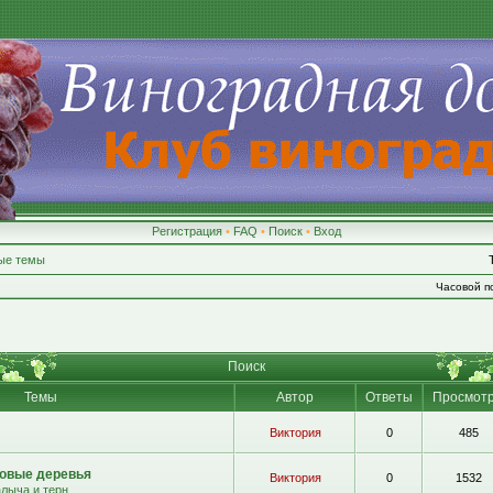
Регистрация
•
FAQ
•
Поиск
•
Вход
ые темы
Часовой по
Поиск
Темы
Автор
Ответы
Просмот
Виктория
0
485
овые деревья
Виктория
0
1532
алыча и терн