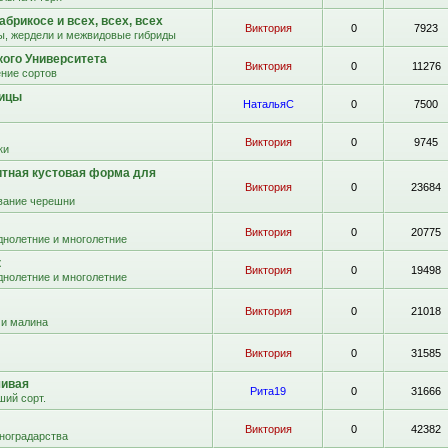
абрикосе и всех, всех, всех
Виктория
0
7923
ы, жердели и межвидовые гибриды
кого Университета
Виктория
0
11276
ние сортов
вицы
НатальяС
0
7500
Виктория
0
9745
ки
итная кустовая форма для
Виктория
0
23684
ание черешни
Виктория
0
20775
днолетние и многолетние
к
Виктория
0
19498
днолетние и многолетние
Виктория
0
21018
 и малина
Виктория
0
31585
чивая
Рита19
0
31666
ший сорт.
Виктория
0
42382
иноградарства