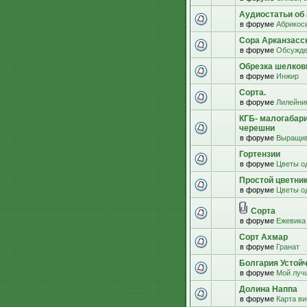
Аудиостатьи об 
в форуме
Абрикос
Сора Арканзасс
в форуме
Обсужде
Обрезка шелко
в форуме
Инжир
Сорта.
в форуме
Лилейни
КГБ- малогабар
черешни
в форуме
Выращив
Гортензии
в форуме
Цветы о
Простой цветни
в форуме
Цветы о
Сорта
в форуме
Ежевика
Сорт Ахмар
в форуме
Гранат
Болгария Устой
в форуме
Мой луч
Долина Наппа
в форуме
Карта в