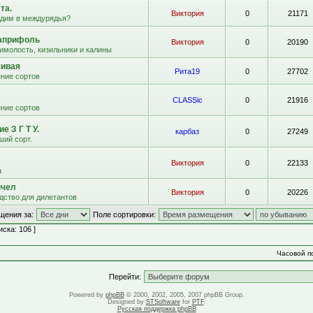
та.
Виктория
0
21171
адим в междурядья?
априфоль
Виктория
0
20190
имолость, кизильники и калины
чивая
Рита19
0
27702
ние сортов
CLASSic
0
21916
ние сортов
е З Г Т У.
карбаз
0
27249
ший сорт.
Виктория
0
22133
а
пчел
Виктория
0
20226
дство для дилетантов
щения за:
Поле сортировки:
ска: 106 ]
Часовой по
Перейти:
Powered by
phpBB
© 2000, 2002, 2005, 2007 phpBB Group.
Designed by
STSoftware
for
PTF
.
Русская поддержка phpBB