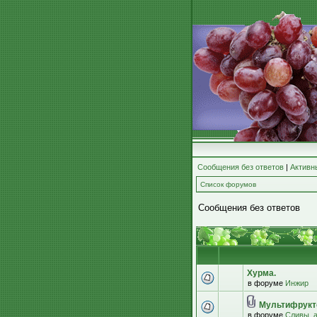
Сообщения без ответов
|
Активн
Список форумов
Сообщения без ответов
Хурма.
в форуме
Инжир
Мультифрукт
в форуме
Сливы, 