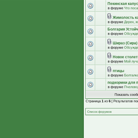
Пекинская капус
в форуме
Что пос
Жимолость к
в форуме
Дерен, ж
Болгария Устой
в форуме
Обсужде
Шираз (Сира)
в форуме
Обсужде
Новое столети
в форуме
Мой луч
птицы
в форуме
Болталк
подкормки для 
в форуме
Пчелово
Показать сооб
Страница
1
из
6
[ Результатов пои
Список форумов