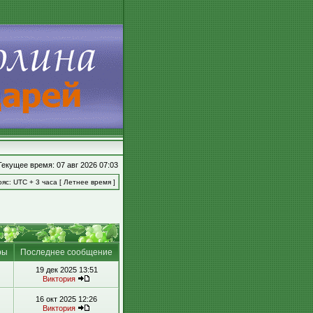
Текущее время: 07 авг 2026 07:03
яс: UTC + 3 часа [ Летнее время ]
ры
Последнее сообщение
19 дек 2025 13:51
Виктория
16 окт 2025 12:26
Виктория