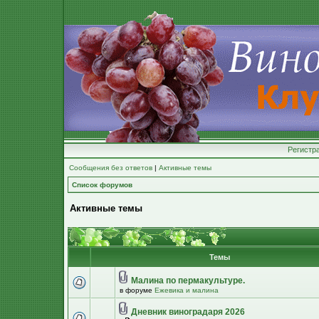
Регистр
Сообщения без ответов
|
Активные темы
Список форумов
Активные темы
Темы
Малина по пермакультуре.
в форуме
Ежевика и малина
Дневник виноградаря 2026