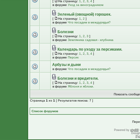
[
На страницу:
1
,
2
,
3
,
4
]
в форуме
Уход за виноградником
Зеленый (овощной) горошек.
[
На страницу:
1
,
2
]
в форуме
Что посадим в междурядья?
Болезни
[
На страницу:
1
,
2
,
3
]
в форуме
Земляника садовая - клубника
Календарь по уходу за персиками.
[
На страницу:
1
,
2
,
3
,
4
]
в форуме
Персик
Арбузы и дыни
в форуме
Что посадим в междурядья?
Болезни и вредители.
[
На страницу:
1
,
2
,
3
,
4
]
в форуме
Яблоня и яблоки.
Показать сообще
Страница
1
из
1
[ Результатов поиска: 7 ]
Список форумов
Пере
Powered by
phpBB
Desig
Ру