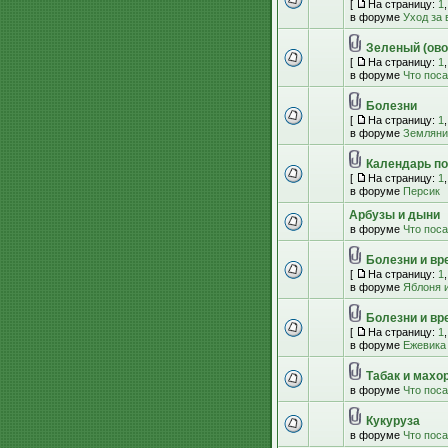
[
На страницу:
1
в форуме
Уход за
Зеленый (ово
[
На страницу:
1
в форуме
Что пос
Болезни
[
На страницу:
1
в форуме
Земляник
Календарь по
[
На страницу:
1
в форуме
Персик
Арбузы и дыни
в форуме
Что пос
Болезни и вр
[
На страницу:
1
в форуме
Яблоня и
Болезни и вр
[
На страницу:
1
в форуме
Ежевика
Табак и махо
в форуме
Что пос
Кукуруза
в форуме
Что пос