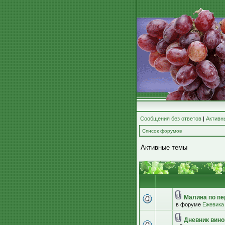
Сообщения без ответов
|
Активн
Список форумов
Активные темы
Малина по пе
в форуме
Ежевика
Дневник вино