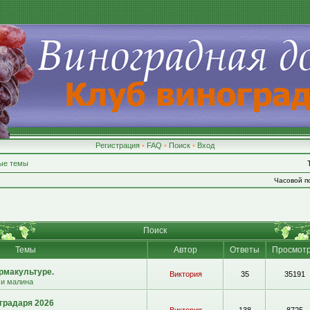
Регистрация
•
FAQ
•
Поиск
•
Вход
ые темы
Часовой по
Поиск
Темы
Автор
Ответы
Просмот
рмакультуре.
Виктория
35
35191
 и малина
градаря 2026