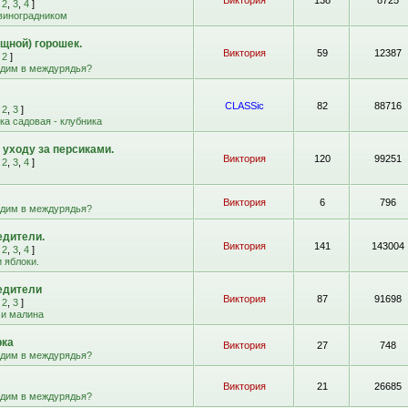
Виктория
138
8725
,
2
,
3
,
4
]
 виноградником
щной) горошек.
Виктория
59
12387
,
2
]
адим в междурядья?
CLASSic
82
88716
,
2
,
3
]
а садовая - клубника
 уходу за персиками.
Виктория
120
99251
,
2
,
3
,
4
]
Виктория
6
796
адим в междурядья?
едители.
Виктория
141
143004
,
2
,
3
,
4
]
 яблоки.
едители
Виктория
87
91698
,
2
,
3
]
 и малина
рка
Виктория
27
748
адим в междурядья?
Виктория
21
26685
адим в междурядья?