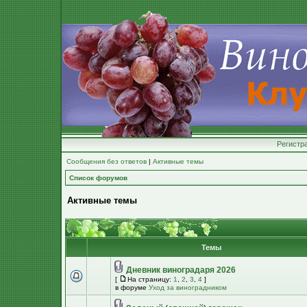
Регистр
Сообщения без ответов
|
Активные темы
Список форумов
Активные темы
Темы
Дневник виноградаря 2026
[
На страницу:
1
,
2
,
3
,
4
]
в форуме
Уход за виноградником