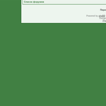
Список форумов
Пере
Powered by
phpBB
Desig
Ру