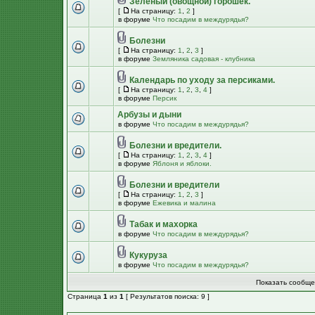
Зеленый (овощной) горошек.
[
На страницу:
1
,
2
]
в форуме
Что посадим в междурядья?
Болезни
[
На страницу:
1
,
2
,
3
]
в форуме
Земляника садовая - клубника
Календарь по уходу за персиками.
[
На страницу:
1
,
2
,
3
,
4
]
в форуме
Персик
Арбузы и дыни
в форуме
Что посадим в междурядья?
Болезни и вредители.
[
На страницу:
1
,
2
,
3
,
4
]
в форуме
Яблоня и яблоки.
Болезни и вредители
[
На страницу:
1
,
2
,
3
]
в форуме
Ежевика и малина
Табак и махорка
в форуме
Что посадим в междурядья?
Кукуруза
в форуме
Что посадим в междурядья?
Показать сообще
Страница
1
из
1
[ Результатов поиска: 9 ]