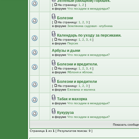
Зеленый (овощной) горошек.
[
На страницу:
1
,
2
]
в форуме
Что посадим в междурядья?
Болезни
[
На страницу:
1
,
2
,
3
]
в форуме
Земляника садовая - клубника
Календарь по уходу за персиками.
[
На страницу:
1
,
2
,
3
,
4
]
в форуме
Персик
Арбузы и дыни
в форуме
Что посадим в междурядья?
Болезни и вредители.
[
На страницу:
1
,
2
,
3
,
4
]
в форуме
Яблоня и яблоки.
Болезни и вредители
[
На страницу:
1
,
2
,
3
]
в форуме
Ежевика и малина
Табак и махорка
в форуме
Что посадим в междурядья?
Кукуруза
в форуме
Что посадим в междурядья?
Показать сообще
Страница
1
из
1
[ Результатов поиска: 9 ]