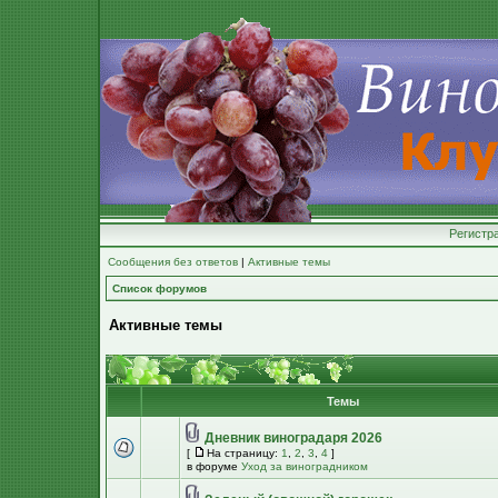
Регистр
Сообщения без ответов
|
Активные темы
Список форумов
Активные темы
Темы
Дневник виноградаря 2026
[
На страницу:
1
,
2
,
3
,
4
]
в форуме
Уход за виноградником