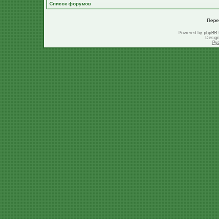
Список форумов
Пере
Powered by
phpBB
Desig
Ру