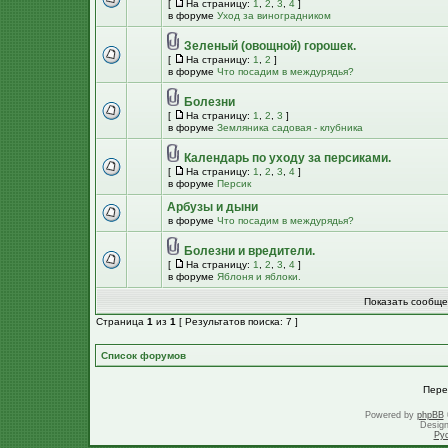
[
На страницу:
1
,
2
,
3
,
4
]
в форуме
Уход за виноградником
Зеленый (овощной) горошек.
[
На страницу:
1
,
2
]
в форуме
Что посадим в междурядья?
Болезни
[
На страницу:
1
,
2
,
3
]
в форуме
Земляника садовая - клубника
Календарь по уходу за персиками.
[
На страницу:
1
,
2
,
3
,
4
]
в форуме
Персик
Арбузы и дыни
в форуме
Что посадим в междурядья?
Болезни и вредители.
[
На страницу:
1
,
2
,
3
,
4
]
в форуме
Яблоня и яблоки.
Показать сообще
Страница
1
из
1
[ Результатов поиска: 7 ]
Список форумов
Пере
Powered by
phpBB
Desig
Ру