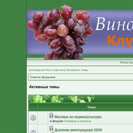
Регистр
Сообщения без ответов
|
Активные темы
Список форумов
Активные темы
Темы
Малина по пермакультуре.
в форуме
Ежевика и малина
Дневник виноградаря 2026