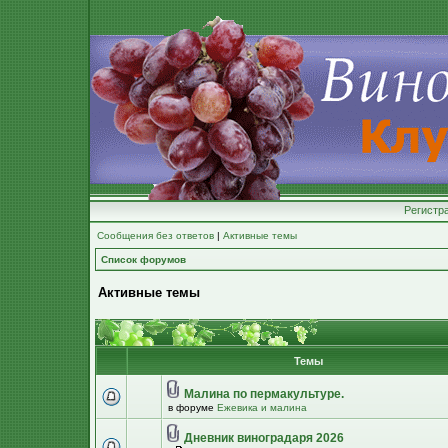
Регистр
Сообщения без ответов
|
Активные темы
Список форумов
Активные темы
Темы
Малина по пермакультуре.
в форуме
Ежевика и малина
Дневник виноградаря 2026