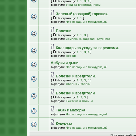
[
На страницу:
1
,
2
,
3
,
4
]
в форуме
Уход за виноградником
Зеленый (овощной) горошек.
[
На страницу:
1
,
2
]
в форуме
Что посадим в междурядья?
Болезни
[
На страницу:
1
,
2
,
3
]
в форуме
Земляника садовая - клубника
Календарь по уходу за персиками.
[
На страницу:
1
,
2
,
3
,
4
]
в форуме
Персик
Арбузы и дыни
в форуме
Что посадим в междурядья?
Болезни и вредители.
[
На страницу:
1
,
2
,
3
,
4
]
в форуме
Яблоня и яблоки.
Болезни и вредители
[
На страницу:
1
,
2
,
3
]
в форуме
Ежевика и малина
Табак и махорка
в форуме
Что посадим в междурядья?
Кукуруза
в форуме
Что посадим в междурядья?
Показать сообще