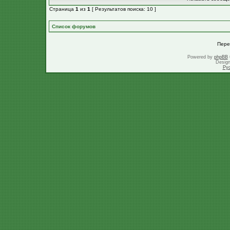
Страница
1
из
1
[ Результатов поиска: 10 ]
Список форумов
Пере
Powered by
phpBB
Desig
Ру