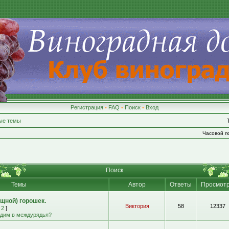
Регистрация
•
FAQ
•
Поиск
•
Вход
ые темы
Часовой по
Поиск
Темы
Автор
Ответы
Просмот
щной) горошек.
Виктория
58
12337
,
2
]
адим в междурядья?