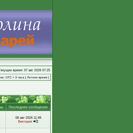
Текущее время: 07 авг 2026 07:25
яс: UTC + 3 часа [ Летнее время ]
ры
Последнее сообщение
06 авг 2026 11:48
Виктория