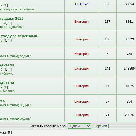
CLASSic
82
88654
,
2
,
3
]
а садовая - клубника
градаря 2026
Виктория
137
8661
,
2
,
3
,
4
]
 виноградником
 уходу за персиками.
Виктория
120
99229
,
2
,
3
,
4
]
Виктория
6
785
адим в междурядья?
едители.
Виктория
141
142969
,
2
,
3
,
4
]
 яблоки.
едители
Виктория
87
91675
,
2
,
3
]
 и малина
рка
Виктория
27
736
адим в междурядья?
Виктория
21
26676
адим в междурядья?
Показать сообщения за:
ска: 9 ]