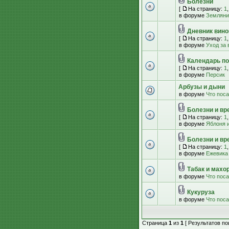
Болезни
[
На страницу:
1
в форуме
Земляник
Дневник вино
[
На страницу:
1
в форуме
Уход за
Календарь по
[
На страницу:
1
в форуме
Персик
Арбузы и дыни
в форуме
Что пос
Болезни и вр
[
На страницу:
1
в форуме
Яблоня и
Болезни и вр
[
На страницу:
1
в форуме
Ежевика
Табак и махо
в форуме
Что пос
Кукуруза
в форуме
Что пос
Страница
1
из
1
[ Результатов пои