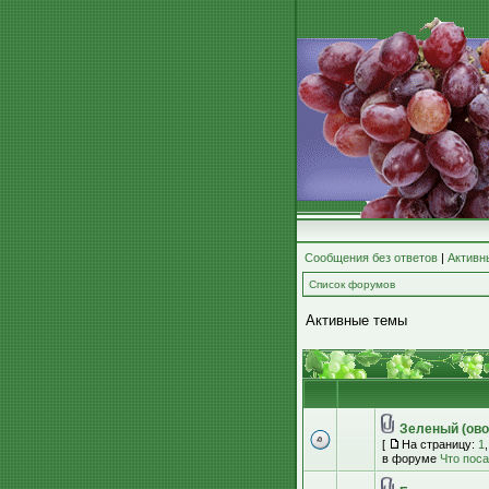
Сообщения без ответов
|
Активн
Список форумов
Активные темы
Зеленый (ово
[
На страницу:
1
в форуме
Что пос