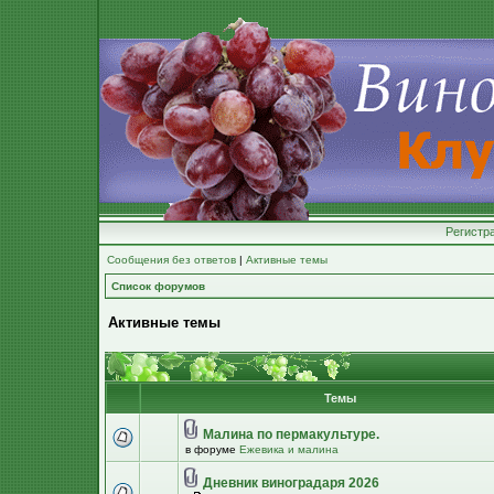
Регистр
Сообщения без ответов
|
Активные темы
Список форумов
Активные темы
Темы
Малина по пермакультуре.
в форуме
Ежевика и малина
Дневник виноградаря 2026