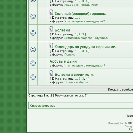
[
На страницу:
1
,
2
,
3
,
4
]
в форуме
Уход за виноградником
Зеленый (овощной) горошек.
[
На страницу:
1
,
2
]
в форуме
Что посадим в междурядья?
Болезни
[
На страницу:
1
,
2
,
3
]
в форуме
Земляника садовая - клубника
Календарь по уходу за персиками.
[
На страницу:
1
,
2
,
3
,
4
]
в форуме
Персик
Арбузы и дыни
в форуме
Что посадим в междурядья?
Болезни и вредители.
[
На страницу:
1
,
2
,
3
,
4
]
в форуме
Яблоня и яблоки.
Показать сообще
Страница
1
из
1
[ Результатов поиска: 7 ]
Список форумов
Пере
Powered by
phpBB
Desig
Ру