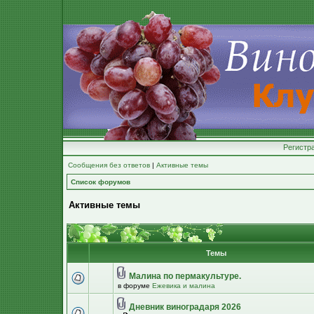
Регистр
Сообщения без ответов
|
Активные темы
Список форумов
Активные темы
Темы
Малина по пермакультуре.
в форуме
Ежевика и малина
Дневник виноградаря 2026