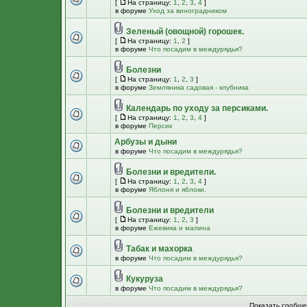
[
На страницу:
1
,
2
,
3
,
4
]
в форуме
Уход за виноградником
Зеленый (овощной) горошек.
[
На страницу:
1
,
2
]
в форуме
Что посадим в междурядья?
Болезни
[
На страницу:
1
,
2
,
3
]
в форуме
Земляника садовая - клубника
Календарь по уходу за персиками.
[
На страницу:
1
,
2
,
3
,
4
]
в форуме
Персик
Арбузы и дыни
в форуме
Что посадим в междурядья?
Болезни и вредители.
[
На страницу:
1
,
2
,
3
,
4
]
в форуме
Яблоня и яблоки.
Болезни и вредители
[
На страницу:
1
,
2
,
3
]
в форуме
Ежевика и малина
Табак и махорка
в форуме
Что посадим в междурядья?
Кукуруза
в форуме
Что посадим в междурядья?
Показать сообще