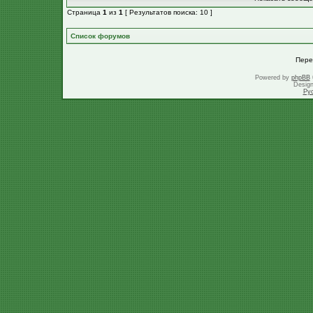
Страница
1
из
1
[ Результатов поиска: 10 ]
Список форумов
Пере
Powered by
phpBB
Desig
Ру