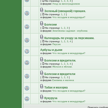
[
На страницу:
1
,
2
,
3
,
4
]
в форуме
Уход за виноградником
Зеленый (овощной) горошек.
[
На страницу:
1
,
2
]
в форуме
Что посадим в междурядья?
Болезни
[
На страницу:
1
,
2
,
3
]
в форуме
Земляника садовая - клубника
Календарь по уходу за персиками.
[
На страницу:
1
,
2
,
3
,
4
]
в форуме
Персик
Арбузы и дыни
в форуме
Что посадим в междурядья?
Болезни и вредители.
[
На страницу:
1
,
2
,
3
,
4
]
в форуме
Яблоня и яблоки.
Болезни и вредители
[
На страницу:
1
,
2
,
3
]
в форуме
Ежевика и малина
Табак и махорка
в форуме
Что посадим в междурядья?
Кукуруза
в форуме
Что посадим в междурядья?
Показать сообще