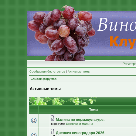
Регистр
Сообщения без ответов
|
Активные темы
Список форумов
Активные темы
Темы
Малина по пермакультуре.
в форуме
Ежевика и малина
Дневник виноградаря 2026