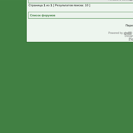
Страница
1
из
1
[ Результатов поиска: 10 ]
Список форумов
Пере
Powered by
phpBB
Desig
Ру