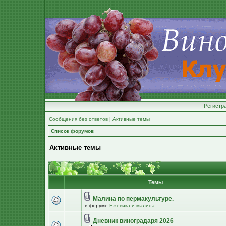
Регистр
Сообщения без ответов
|
Активные темы
Список форумов
Активные темы
Темы
Малина по пермакультуре.
в форуме
Ежевика и малина
Дневник виноградаря 2026