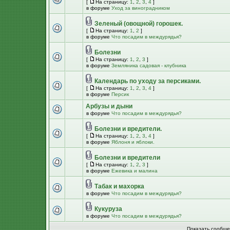
[
На страницу:
1
,
2
,
3
,
4
]
в форуме
Уход за виноградником
Зеленый (овощной) горошек.
[
На страницу:
1
,
2
]
в форуме
Что посадим в междурядья?
Болезни
[
На страницу:
1
,
2
,
3
]
в форуме
Земляника садовая - клубника
Календарь по уходу за персиками.
[
На страницу:
1
,
2
,
3
,
4
]
в форуме
Персик
Арбузы и дыни
в форуме
Что посадим в междурядья?
Болезни и вредители.
[
На страницу:
1
,
2
,
3
,
4
]
в форуме
Яблоня и яблоки.
Болезни и вредители
[
На страницу:
1
,
2
,
3
]
в форуме
Ежевика и малина
Табак и махорка
в форуме
Что посадим в междурядья?
Кукуруза
в форуме
Что посадим в междурядья?
Показать сообще