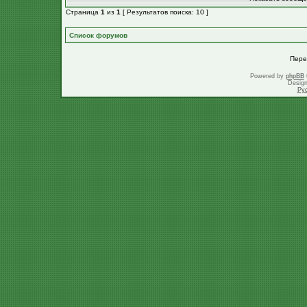
Страница
1
из
1
[ Результатов поиска: 10 ]
Список форумов
Пере
Powered by
phpBB
Desig
Ру