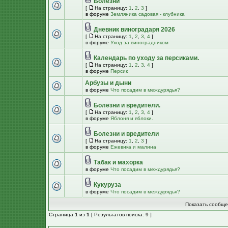
Болезни
[
На страницу:
1
,
2
,
3
]
в форуме
Земляника садовая - клубника
Дневник виноградаря 2026
[
На страницу:
1
,
2
,
3
,
4
]
в форуме
Уход за виноградником
Календарь по уходу за персиками.
[
На страницу:
1
,
2
,
3
,
4
]
в форуме
Персик
Арбузы и дыни
в форуме
Что посадим в междурядья?
Болезни и вредители.
[
На страницу:
1
,
2
,
3
,
4
]
в форуме
Яблоня и яблоки.
Болезни и вредители
[
На страницу:
1
,
2
,
3
]
в форуме
Ежевика и малина
Табак и махорка
в форуме
Что посадим в междурядья?
Кукуруза
в форуме
Что посадим в междурядья?
Показать сообще
Страница
1
из
1
[ Результатов поиска: 9 ]