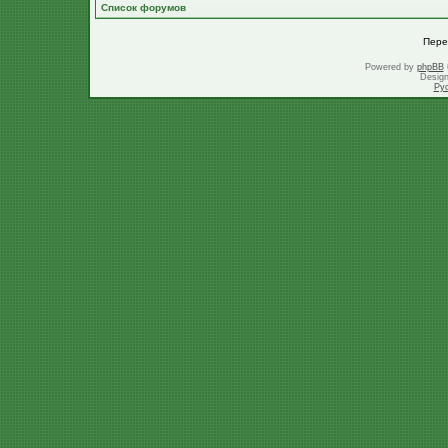
Список форумов
Пере
Powered by
phpBB
Desig
Ру