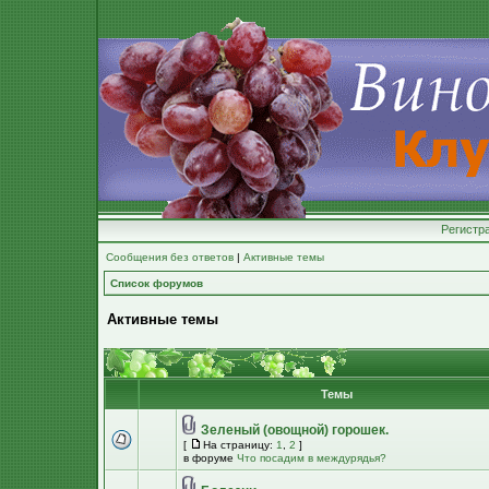
Регистр
Сообщения без ответов
|
Активные темы
Список форумов
Активные темы
Темы
Зеленый (овощной) горошек.
[
На страницу:
1
,
2
]
в форуме
Что посадим в междурядья?