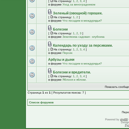
[
На страницу:
1
,
2
,
3
,
4
]
в форуме
Уход за виноградником
Зеленый (овощной) горошек.
[
На страницу:
1
,
2
]
в форуме
Что посадим в междурядья?
Болезни
[
На страницу:
1
,
2
,
3
]
в форуме
Земляника садовая - клубника
Календарь по уходу за персиками.
[
На страницу:
1
,
2
,
3
,
4
]
в форуме
Персик
Арбузы и дыни
в форуме
Что посадим в междурядья?
Болезни и вредители.
[
На страницу:
1
,
2
,
3
,
4
]
в форуме
Яблоня и яблоки.
Показать сообще
Страница
1
из
1
[ Результатов поиска: 7 ]
Список форумов
Пере
Powered by
phpBB
Desig
Ру