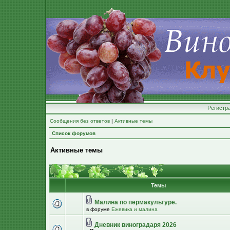
Регистр
Сообщения без ответов
|
Активные темы
Список форумов
Активные темы
Темы
Малина по пермакультуре.
в форуме
Ежевика и малина
Дневник виноградаря 2026