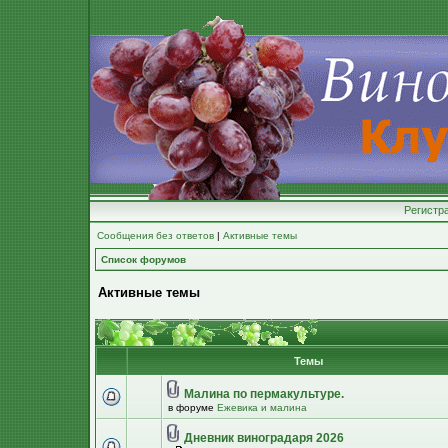
Регистр
Сообщения без ответов
|
Активные темы
Список форумов
Активные темы
Темы
Малина по пермакультуре.
в форуме
Ежевика и малина
Дневник виноградаря 2026