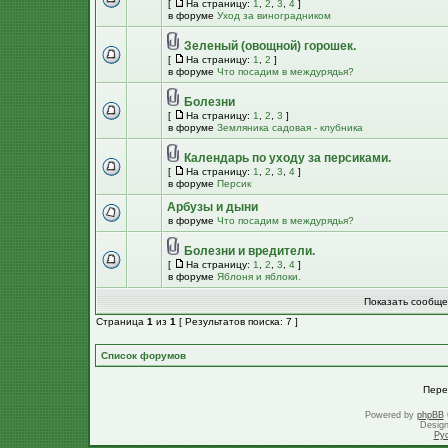
[
На страницу:
1
,
2
,
3
,
4
]
в форуме
Уход за виноградником
Зеленый (овощной) горошек.
[
На страницу:
1
,
2
]
в форуме
Что посадим в междурядья?
Болезни
[
На страницу:
1
,
2
,
3
]
в форуме
Земляника садовая - клубника
Календарь по уходу за персиками.
[
На страницу:
1
,
2
,
3
,
4
]
в форуме
Персик
Арбузы и дыни
в форуме
Что посадим в междурядья?
Болезни и вредители.
[
На страницу:
1
,
2
,
3
,
4
]
в форуме
Яблоня и яблоки.
Показать сообще
Страница
1
из
1
[ Результатов поиска: 7 ]
Список форумов
Пере
Powered by
phpBB
Desig
Ру