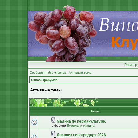
Регистр
Сообщения без ответов
|
Активные темы
Список форумов
Активные темы
Темы
Малина по пермакультуре.
в форуме
Ежевика и малина
Дневник виноградаря 2026