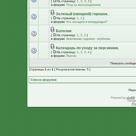
[
На страницу:
1
,
2
,
3
,
4
]
в форуме
Уход за виноградником
Зеленый (овощной) горошек.
[
На страницу:
1
,
2
]
в форуме
Что посадим в междурядья?
Болезни
[
На страницу:
1
,
2
,
3
]
в форуме
Земляника садовая - клубника
Календарь по уходу за персиками.
[
На страницу:
1
,
2
,
3
,
4
]
в форуме
Персик
Показать сообще
Страница
1
из
1
[ Результатов поиска: 5 ]
Список форумов
Пере
Powered by
phpBB
Desig
Ру