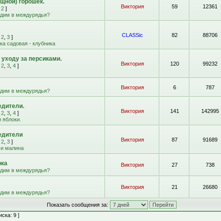
щной) горошек.
Виктория
59
12361
,
2
]
адим в междурядья?
CLASSic
82
88706
,
2
,
3
]
а садовая - клубника
 уходу за персиками.
Виктория
120
99232
,
2
,
3
,
4
]
Виктория
6
787
адим в междурядья?
едители.
Виктория
141
142995
,
2
,
3
,
4
]
 яблоки.
едители
Виктория
87
91689
,
2
,
3
]
 и малина
рка
Виктория
27
738
адим в междурядья?
Виктория
21
26680
адим в междурядья?
Показать сообщения за:
ска: 9 ]