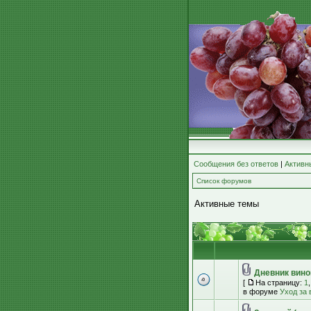
Сообщения без ответов
|
Активн
Список форумов
Активные темы
Дневник вино
[
На страницу:
1
в форуме
Уход за