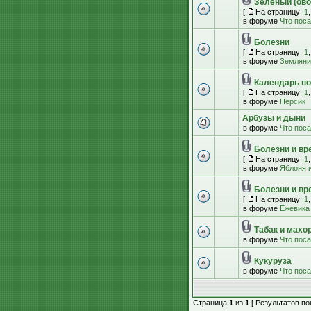
Зеленый (ово
[
На страницу:
1
в форуме
Что пос
Болезни
[
На страницу:
1
в форуме
Земляник
Календарь по
[
На страницу:
1
в форуме
Персик
Арбузы и дыни
в форуме
Что пос
Болезни и вр
[
На страницу:
1
в форуме
Яблоня и
Болезни и вр
[
На страницу:
1
в форуме
Ежевика
Табак и махо
в форуме
Что пос
Кукуруза
в форуме
Что пос
Страница
1
из
1
[ Результатов пои