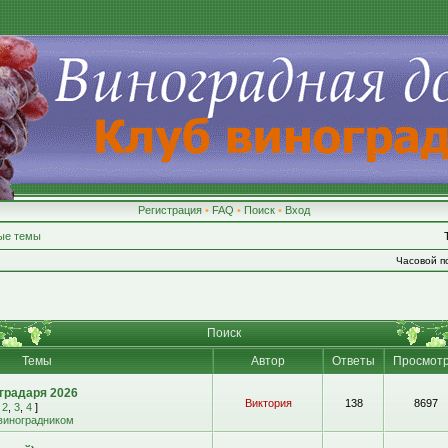
Регистрация
•
FAQ
•
Поиск
•
Вход
ые темы
Часовой по
Поиск
Темы
Автор
Ответы
Просмот
градаря 2026
Виктория
138
8697
,
2
,
3
,
4
]
 виноградником