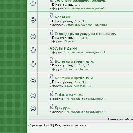
Зеленый (овощной) горошек.
[
На страницу:
1
,
2
]
в форуме
Что посадим в междурядья?
Болезни
[
На страницу:
1
,
2
,
3
]
в форуме
Земляника садовая - клубника
Календарь по уходу за персиками.
[
На страницу:
1
,
2
,
3
,
4
]
в форуме
Персик
Арбузы и дыни
в форуме
Что посадим в междурядья?
Болезни и вредители.
[
На страницу:
1
,
2
,
3
,
4
]
в форуме
Яблоня и яблоки.
Болезни и вредители
[
На страницу:
1
,
2
,
3
]
в форуме
Ежевика и малина
Табак и махорка
в форуме
Что посадим в междурядья?
Кукуруза
в форуме
Что посадим в междурядья?
Показать сообще
Страница
1
из
1
[ Результатов поиска: 9 ]