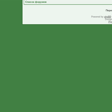
Список форумов
Пере
Powered by
phpBB
Desig
Ру