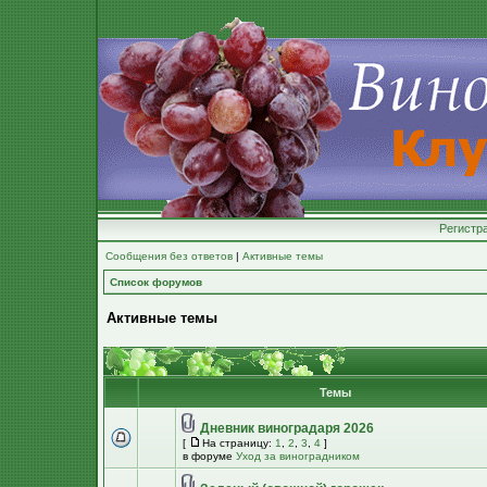
Регистр
Сообщения без ответов
|
Активные темы
Список форумов
Активные темы
Темы
Дневник виноградаря 2026
[
На страницу:
1
,
2
,
3
,
4
]
в форуме
Уход за виноградником