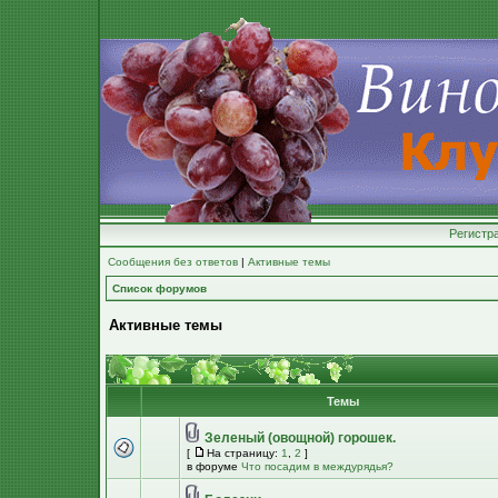
Регистр
Сообщения без ответов
|
Активные темы
Список форумов
Активные темы
Темы
Зеленый (овощной) горошек.
[
На страницу:
1
,
2
]
в форуме
Что посадим в междурядья?