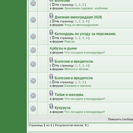
Болезни
[
На страницу:
1
,
2
,
3
]
в форуме
Земляника садовая - клубника
Дневник виноградаря 2026
[
На страницу:
1
,
2
,
3
,
4
]
в форуме
Уход за виноградником
Календарь по уходу за персиками.
[
На страницу:
1
,
2
,
3
,
4
]
в форуме
Персик
Арбузы и дыни
в форуме
Что посадим в междурядья?
Болезни и вредители.
[
На страницу:
1
,
2
,
3
,
4
]
в форуме
Яблоня и яблоки.
Болезни и вредители
[
На страницу:
1
,
2
,
3
]
в форуме
Ежевика и малина
Табак и махорка
в форуме
Что посадим в междурядья?
Кукуруза
в форуме
Что посадим в междурядья?
Показать сообще
Страница
1
из
1
[ Результатов поиска: 9 ]