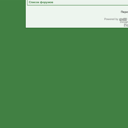
Список форумов
Пере
Powered by
phpBB
Desig
Ру