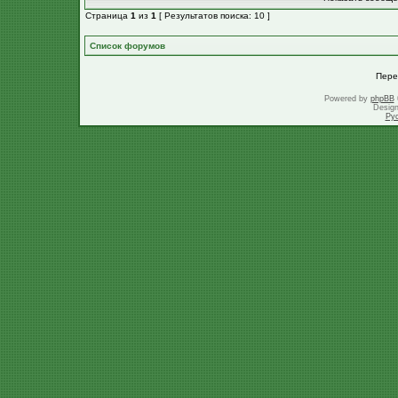
Страница
1
из
1
[ Результатов поиска: 10 ]
Список форумов
Пере
Powered by
phpBB
Desig
Ру