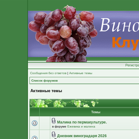
Регистр
Сообщения без ответов
|
Активные темы
Список форумов
Активные темы
Темы
Малина по пермакультуре.
в форуме
Ежевика и малина
Дневник виноградаря 2026