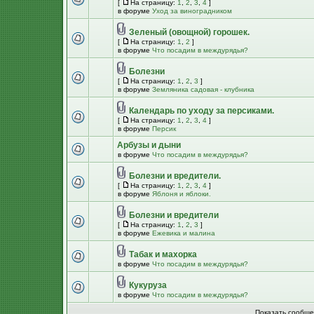
[
На страницу:
1
,
2
,
3
,
4
]
в форуме
Уход за виноградником
Зеленый (овощной) горошек.
[
На страницу:
1
,
2
]
в форуме
Что посадим в междурядья?
Болезни
[
На страницу:
1
,
2
,
3
]
в форуме
Земляника садовая - клубника
Календарь по уходу за персиками.
[
На страницу:
1
,
2
,
3
,
4
]
в форуме
Персик
Арбузы и дыни
в форуме
Что посадим в междурядья?
Болезни и вредители.
[
На страницу:
1
,
2
,
3
,
4
]
в форуме
Яблоня и яблоки.
Болезни и вредители
[
На страницу:
1
,
2
,
3
]
в форуме
Ежевика и малина
Табак и махорка
в форуме
Что посадим в междурядья?
Кукуруза
в форуме
Что посадим в междурядья?
Показать сообще