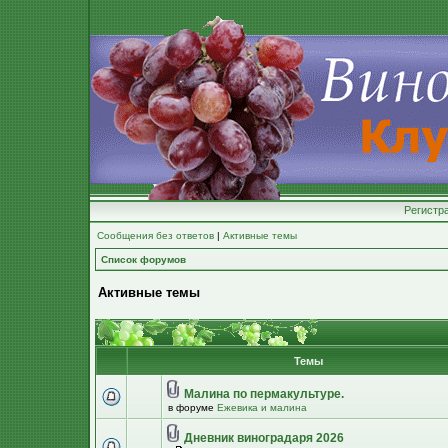
Регистр
Сообщения без ответов
|
Активные темы
Список форумов
Активные темы
Темы
Малина по пермакультуре.
в форуме
Ежевика и малина
Дневник виноградаря 2026