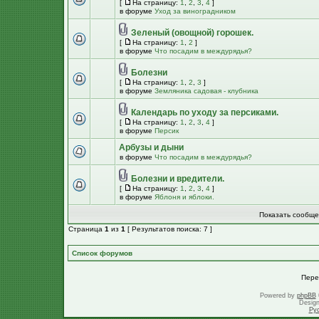
[
На страницу:
1
,
2
,
3
,
4
]
в форуме
Уход за виноградником
Зеленый (овощной) горошек.
[
На страницу:
1
,
2
]
в форуме
Что посадим в междурядья?
Болезни
[
На страницу:
1
,
2
,
3
]
в форуме
Земляника садовая - клубника
Календарь по уходу за персиками.
[
На страницу:
1
,
2
,
3
,
4
]
в форуме
Персик
Арбузы и дыни
в форуме
Что посадим в междурядья?
Болезни и вредители.
[
На страницу:
1
,
2
,
3
,
4
]
в форуме
Яблоня и яблоки.
Показать сообще
Страница
1
из
1
[ Результатов поиска: 7 ]
Список форумов
Пере
Powered by
phpBB
Desig
Ру