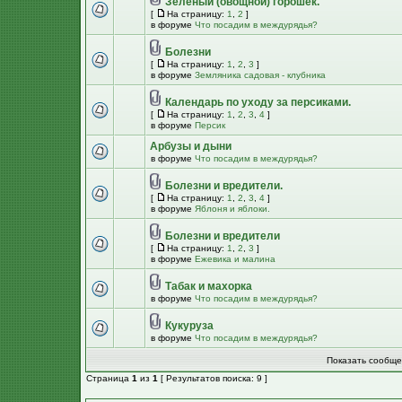
Зеленый (овощной) горошек.
[
На страницу:
1
,
2
]
в форуме
Что посадим в междурядья?
Болезни
[
На страницу:
1
,
2
,
3
]
в форуме
Земляника садовая - клубника
Календарь по уходу за персиками.
[
На страницу:
1
,
2
,
3
,
4
]
в форуме
Персик
Арбузы и дыни
в форуме
Что посадим в междурядья?
Болезни и вредители.
[
На страницу:
1
,
2
,
3
,
4
]
в форуме
Яблоня и яблоки.
Болезни и вредители
[
На страницу:
1
,
2
,
3
]
в форуме
Ежевика и малина
Табак и махорка
в форуме
Что посадим в междурядья?
Кукуруза
в форуме
Что посадим в междурядья?
Показать сообще
Страница
1
из
1
[ Результатов поиска: 9 ]