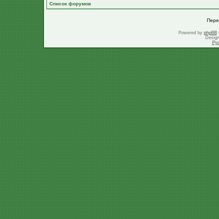
Список форумов
Пере
Powered by
phpBB
Desig
Ру