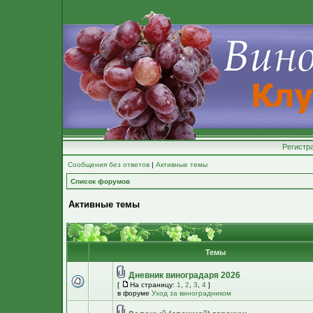
Регистр
Сообщения без ответов
|
Активные темы
Список форумов
Активные темы
Темы
Дневник виноградаря 2026
[
На страницу:
1
,
2
,
3
,
4
]
в форуме
Уход за виноградником