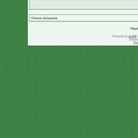
Список форумов
Пере
Powered by
phpBB
Desig
Ру