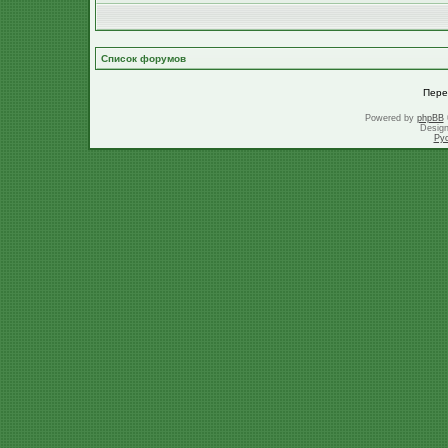
Список форумов
Пере
Powered by
phpBB
Desig
Ру