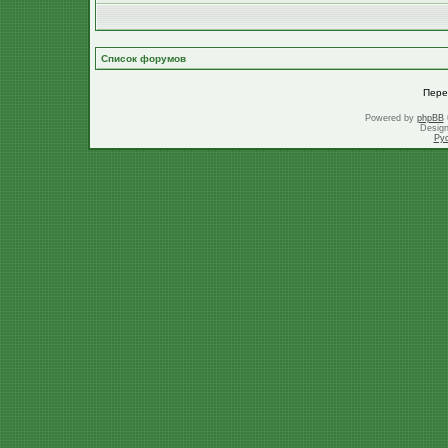
Список форумов
Пере
Powered by
phpBB
Desig
Ру