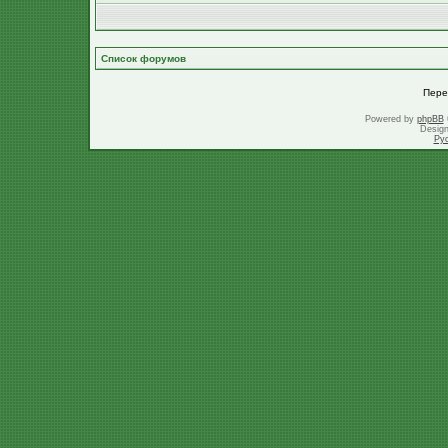
Список форумов
Пере
Powered by
phpBB
Desig
Ру