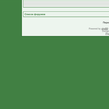
Список форумов
Пере
Powered by
phpBB
Desig
Ру