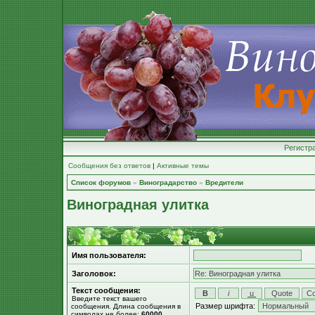
Регистр
Сообщения без ответов
|
Активные темы
Список форумов
»
Виноградарство
»
Вредители
Виноградная улитка
Имя пользователя:
Заголовок:
Текст сообщения:
Введите текст вашего
Размер шрифта:
сообщения. Длина сообщения в
символах не более:
60000
.