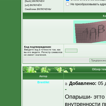
[flash]
ВКЛЮЧЁН
Не преобразовывать адре
[url]
ВКЛЮЧЁН
Смайлики
ВКЛЮЧЕНЫ
Ко
Код подтверждения:
Введите код в точности так, как
вы его видите. Регистр символов
не имеет значения.
Обзор тем
Автор
BrentVet
Добавлено:
05 
-
Опарыши- этто 
внутренности п