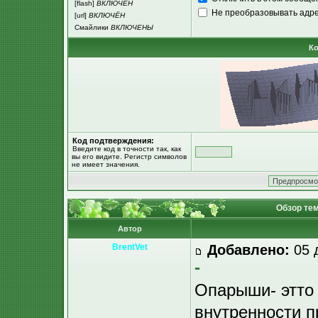
[flash]
ВКЛЮЧЁН
Не преобразовывать адре
[url]
ВКЛЮЧЁН
Смайлики
ВКЛЮЧЕНЫ
Ко
Код подтверждения:
Введите код в точности так, как
вы его видите. Регистр символов
не имеет значения.
Обзор тем
Автор
BrentVet
Добавлено:
05 
-
Опарыши- этто 
внутренности п