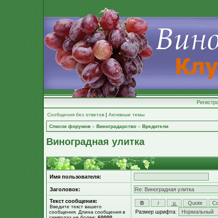
Регистр
Сообщения без ответов
|
Активные темы
Список форумов
»
Виноградарство
»
Вредители
Виноградная улитка
Имя пользователя:
Заголовок:
Текст сообщения:
Введите текст вашего
Размер шрифта:
сообщения. Длина сообщения в
символах не более:
60000
.