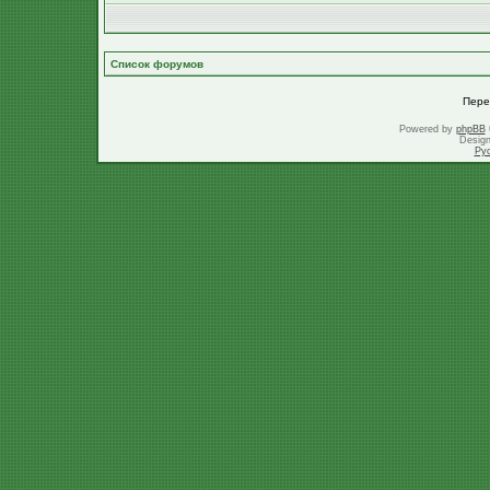
Список форумов
Пере
Powered by
phpBB
Desig
Ру