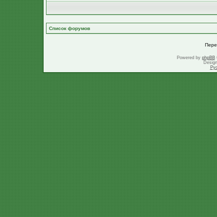
Список форумов
Пере
Powered by
phpBB
Desig
Ру