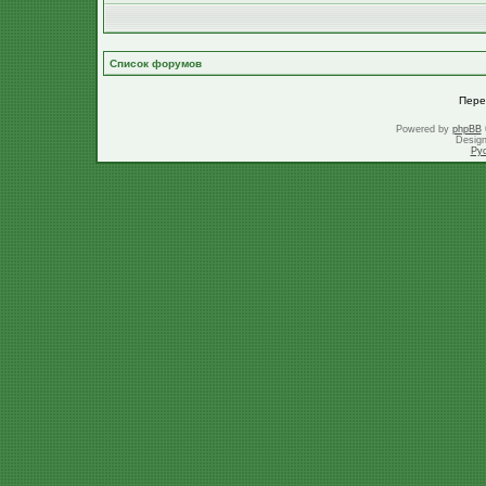
Список форумов
Пере
Powered by
phpBB
Desig
Ру