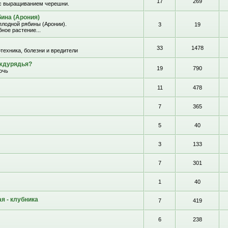
17
269
с выращиванием черешни.
ина (Арония)
лодной рябины (Аронии).
3
19
ное растение...
33
1478
отехника, болезни и вредители
еждурядья?
19
790
очь
11
478
7
365
5
40
3
133
7
301
1
40
я - клубника
7
419
6
238