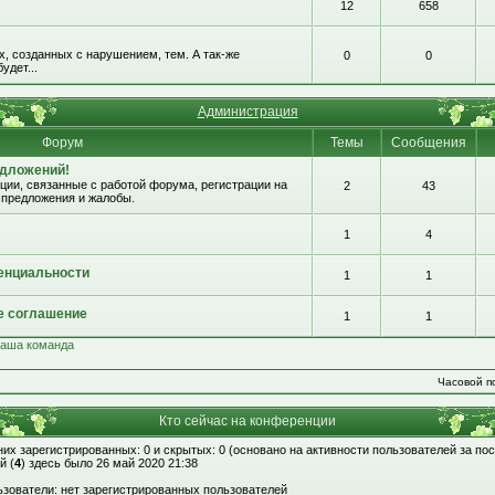
12
658
, созданных с нарушением, тем. А так-же
0
0
удет...
Администрация
Форум
Темы
Сообщения
едложений!
ии, связанные с работой форума, регистрации на
2
43
 предложения и жалобы.
1
4
енциальности
1
1
е соглашение
1
1
аша команда
Часовой по
Кто сейчас на конференции
 них зарегистрированных: 0 и скрытых: 0 (основано на активности пользователей за по
й (
4
) здесь было 26 май 2020 21:38
зователи: нет зарегистрированных пользователей