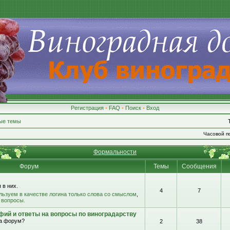
Регистрация
•
FAQ
•
Поиск
•
Вход
ые темы
Часовой по
Формальности
Форум
Темы
Сообщения
 в них.
4
7
льзуем в качестве логина только слова со смыслом
,
 вопросы.
фий и ответы на вопросы по виноградарству
на форум?
2
38