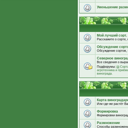
Уменьшение разм
Мой лучший сорт.
Расскажите о сорте, 
Обсуждение сорт
Обсуждение сортов, 
Северное виногра
Все сведения о выра
Подфорумы:
Сорта
агротехника и приём
винограда.
Карта виноградар
Или где-же растёт Ва
Формировка
Формировки виноград
Размножение
Способы размножени