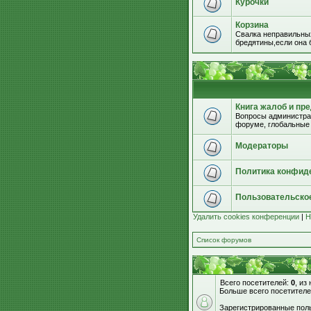
Курочки
Корзина
Свалка неправильных
бредятины,если она б
Книга жалоб и пр
Вопросы администрац
форуме, глобальные
Модераторы
Политика конфид
Пользовательско
Удалить cookies конференции
|
Н
Список форумов
Всего посетителей:
0
, из
Больше всего посетителе
Зарегистрированные поль