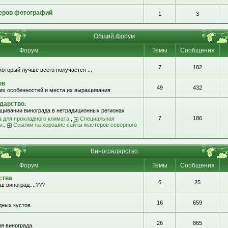
еров фотографий
1
3
Общий форум
Форум
Темы
Сообщения
7
182
который лучше всего получается ...
ов
49
432
их особенностей и места их выращивания.
дарство.
щивании винограда в нетрадиционных регионах
7
186
 для прохладного климата.
,
Специальная
ы.
,
Ссылки на хорошие сайты мастеров северного
Виноградарство
Форум
Темы
Сообщения
ства
6
25
ш виноград....???
16
659
ных кустов.
26
865
я винограда.