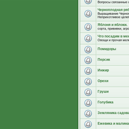
Вопросы связанные 
Черноплодная ряб
Выращивание Черноп
Неприхотливое целеб
Яблоня и яблоки.
сорта, прививки, агр
Что посадим в м
Овощи и прочая мел
Помидоры
Персик
Инжир
Орехи
Груши
Голубика
Земляника садова
Ежевика и малина