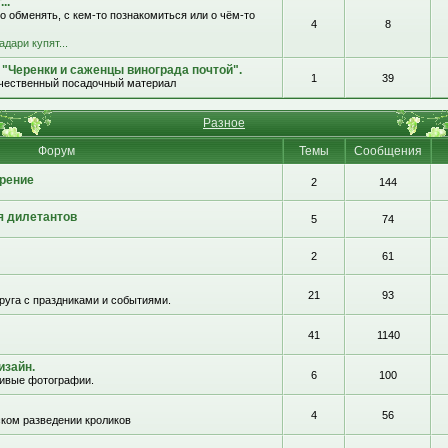
..
о обменять, с кем-то познакомиться или о чём-то
4
8
адари купят...
 "Черенки и саженцы винограда почтой".
1
39
ачественный посадочный материал
Разное
Форум
Темы
Сообщения
рение
2
144
я дилетантов
5
74
2
61
21
93
руга с праздниками и событиями.
41
1140
изайн.
6
100
сивые фотографии.
4
56
ком разведении кроликов