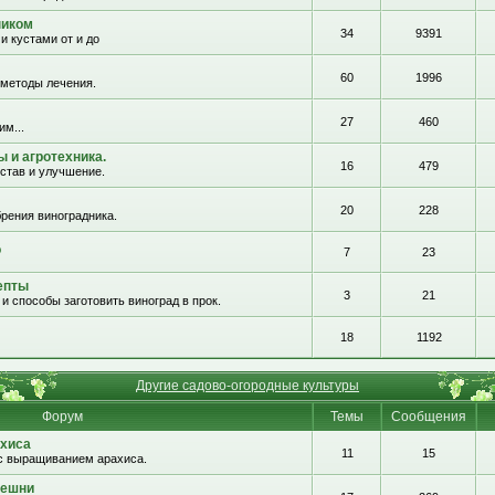
ником
34
9391
и кустами от и до
60
1996
 методы лечения.
27
460
им...
 и агротехника.
16
479
остав и улучшение.
20
228
рения виноградника.
о
7
23
епты
3
21
и способы заготовить виноград в прок.
18
1192
Другие садово-огородные культуры
Форум
Темы
Сообщения
хиса
11
15
с выращиванием арахиса.
решни