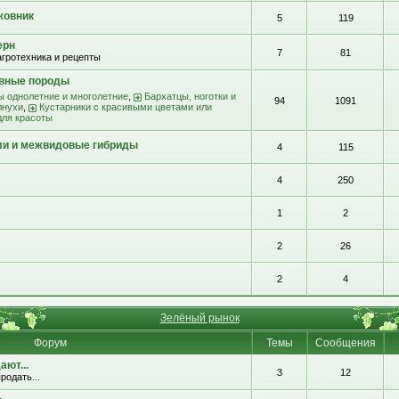
жовник
5
119
ерн
7
81
агротехника и рецепты
ивные породы
ы однолетние и многолетние
,
Бархатцы, ноготки и
94
1091
лнухи
,
Кустарники с красивыми цветами или
для красоты
ли и межвидовые гибриды
4
115
4
250
1
2
2
26
2
4
Зелёный рынок
Форум
Темы
Сообщения
ют...
3
12
родать...