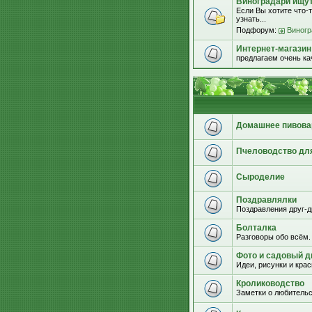
Виноградари ищут.
Если Вы хотите что-т
узнать...
Подфорум:
Виногр
Интернет-магазин
предлагаем очень к
Домашнее пивова
Пчеловодство дл
Сыроделие
Поздравлялки
Поздравления друг-д
Болталка
Разговоры обо всём.
Фото и садовый д
Идеи, рисунки и кра
Кролиководство
Заметки о любительс