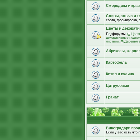
Смородина и кры
Сливы, алыча и т
сорта, формировка, 
Цветы и декорат
Подфорумы:
Цвет
декоративные подсо
листвой
,
Деревья 
Абрикосы, жерде
Картофель
Кизил и калина
Цитрусовые
Гранат
Виноградари прода
Если у вас есть что п