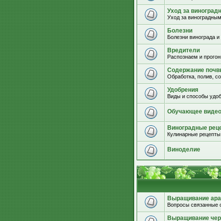
Уход за виноград
Уход за виноградным
Болезни
Болезни винограда и
Вредители
Распознаем и прогон
Содержание почвы
Обработка, полив, с
Удобрения
Виды и способы удоб
Обучающее виде
Виноградные рец
Кулинарные рецепты 
Виноделие
Выращивание ара
Вопросы связанные 
Выращивание че