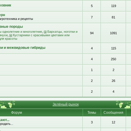
жовник
5
119
ерн
7
81
агротехника и рецепты
ивные породы
ы однолетние и многолетние
,
Бархатцы, ноготки и
94
1091
лнухи
,
Кустарники с красивыми цветами или
для красоты
ли и межвидовые гибриды
4
115
4
250
1
2
2
26
2
4
Зелёный рынок
Форум
Темы
Сообщения
ют...
3
12
родать...