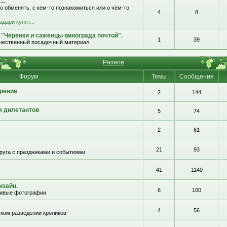
..
о обменять, с кем-то познакомиться или о чём-то
4
8
адари купят...
 "Черенки и саженцы винограда почтой".
1
39
ачественный посадочный материал
Разное
Форум
Темы
Сообщения
рение
2
144
я дилетантов
5
74
2
61
21
93
руга с праздниками и событиями.
41
1140
изайн.
6
100
сивые фотографии.
4
56
ком разведении кроликов