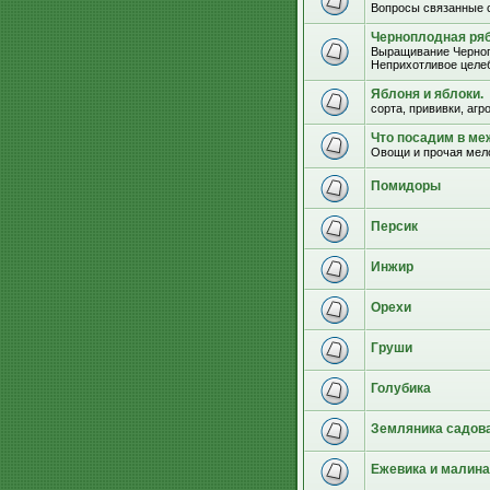
Вопросы связанные 
Черноплодная ряб
Выращивание Черноп
Неприхотливое целеб
Яблоня и яблоки.
сорта, прививки, агр
Что посадим в м
Овощи и прочая мел
Помидоры
Персик
Инжир
Орехи
Груши
Голубика
Земляника садова
Ежевика и малина