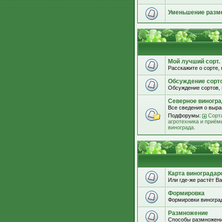
Уменьшение разм
Мой лучший сорт.
Расскажите о сорте, 
Обсуждение сорт
Обсуждение сортов, 
Северное виногра
Все сведения о выра
Подфорумы:
Сорта
агротехника и приём
винограда.
Карта виноградар
Или где-же растёт Ва
Формировка
Формировки виноград
Размножение
Способы размножени