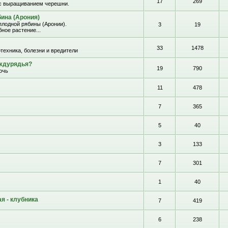
17
269
с выращиванием черешни.
ина (Арония)
лодной рябины (Аронии).
3
19
ное растение...
33
1478
отехника, болезни и вредители
еждурядья?
19
790
очь
11
478
7
365
5
40
3
133
7
301
1
40
я - клубника
7
419
6
238