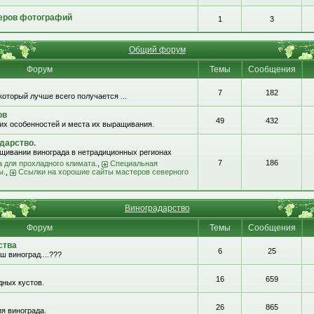
еров фотографий
1
3
Общий форум
Форум
Темы
Сообщения
7
182
который лучше всего получается ...
ов
49
432
их особенностей и места их выращивания.
дарство.
щивании винограда в нетрадиционных регионах
7
186
 для прохладного климата.
,
Специальная
ы.
,
Ссылки на хорошие сайты мастеров северного
Виноградарство
Форум
Темы
Сообщения
ства
6
25
ш виноград....???
16
659
ных кустов.
26
865
я винограда.