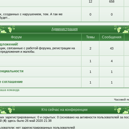
12
658
, созданных с нарушением, тем. А так-же
0
0
удет...
Администрация
Форум
Темы
Сообщения
едложений!
ии, связанные с работой форума, регистрации на
2
43
 предложения и жалобы.
1
4
енциальности
1
1
е соглашение
1
1
аша команда
Часовой по
Кто сейчас на конференции
 них зарегистрированных: 0 и скрытых: 0 (основано на активности пользователей за по
й (
4
) здесь было 26 май 2020 21:38
зователи: нет зарегистрированных пользователей