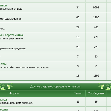
ником
34
9391
и кустами от и до
60
1996
 методы лечения.
27
460
им...
 и агротехника.
16
479
остав и улучшение.
20
228
рения виноградника.
о
7
23
епты
3
21
и способы заготовить виноград в прок.
18
1192
Другие садово-огородные культуры
Форум
Темы
Сообщения
хиса
11
15
с выращиванием арахиса.
решни