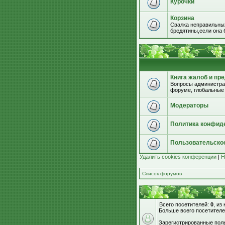
Курочки
Корзина
Свалка неправильных
бредятины,если она б
Книга жалоб и пр
Вопросы администрац
форуме, глобальные
Модераторы
Политика конфид
Пользовательско
Удалить cookies конференции
|
Н
Список форумов
Всего посетителей:
0
, из
Больше всего посетителе
Зарегистрированные поль