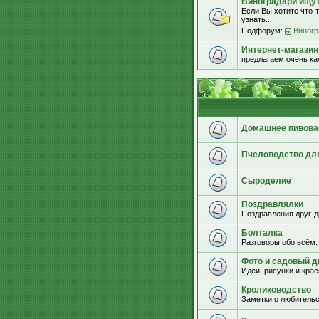
Виноградари ищут.
Если Вы хотите что-т
узнать...
Подфорум:
Виногр
Интернет-магазин
предлагаем очень к
Домашнее пивова
Пчеловодство дл
Сыроделие
Поздравлялки
Поздравления друг-д
Болталка
Разговоры обо всём.
Фото и садовый д
Идеи, рисунки и кра
Кролиководство
Заметки о любительс