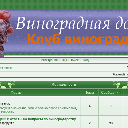
Регистрация
•
FAQ
•
Поиск
•
Вход
ые темы
Часовой по
Формальности
Форум
Темы
Сообщения
 в них.
4
7
льзуем в качестве логина только слова со смыслом
,
 вопросы.
фий и ответы на вопросы по виноградарству
на форум?
2
38