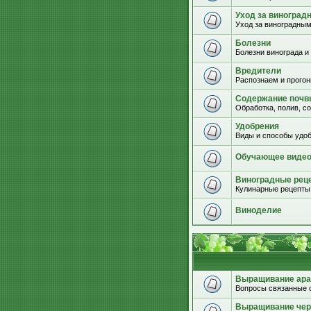
Уход за виноград
Уход за виноградным
Болезни
Болезни винограда и
Вредители
Распознаем и прогон
Содержание почвы
Обработка, полив, с
Удобрения
Виды и способы удоб
Обучающее виде
Виноградные рец
Кулинарные рецепты 
Виноделие
Выращивание ара
Вопросы связанные 
Выращивание че