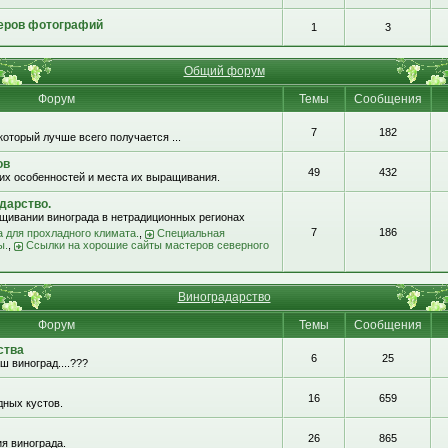
еров фотографий
1
3
Общий форум
Форум
Темы
Сообщения
7
182
который лучше всего получается ...
ов
49
432
их особенностей и места их выращивания.
дарство.
щивании винограда в нетрадиционных регионах
7
186
 для прохладного климата.
,
Специальная
ы.
,
Ссылки на хорошие сайты мастеров северного
Виноградарство
Форум
Темы
Сообщения
ства
6
25
ш виноград....???
16
659
ных кустов.
26
865
я винограда.