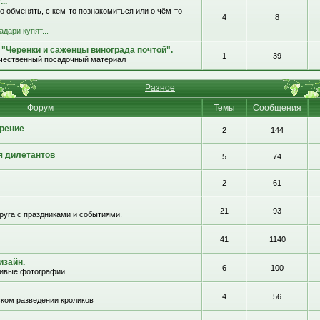
..
о обменять, с кем-то познакомиться или о чём-то
4
8
адари купят...
 "Черенки и саженцы винограда почтой".
1
39
ачественный посадочный материал
Разное
Форум
Темы
Сообщения
рение
2
144
я дилетантов
5
74
2
61
21
93
руга с праздниками и событиями.
41
1140
изайн.
6
100
сивые фотографии.
4
56
ком разведении кроликов