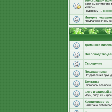
Виноградари ищут.
Если Вы хотите что-т
узнать...
Подфорум:
Виногр
Интернет-магазин
предлагаем очень к
Домашнее пивова
Пчеловодство дл
Сыроделие
Поздравлялки
Поздравления друг-д
Болталка
Разговоры обо всём.
Фото и садовый д
Идеи, рисунки и кра
Кролиководство
Заметки о любительс