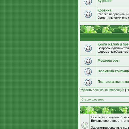
Курочки
Корзина
Свалка неправильных
бредятины,если она б
Книга жалоб и пр
Вопросы администрац
форуме, глобальные
Модераторы
Политика конфид
Пользовательско
Удалить cookies конференции
|
Н
Список форумов
Всего посетителей:
0
, из
Больше всего посетителе
Зарегистрированные поль