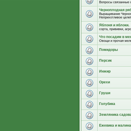
Вопросы связанные 
Черноплодная ряб
Выращивание Черноп
Неприхотливое целеб
Яблоня и яблоки.
сорта, прививки, агр
Что посадим в м
Овощи и прочая мел
Помидоры
Персик
Инжир
Орехи
Груши
Голубика
Земляника садова
Ежевика и малина