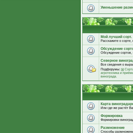
Уменьшение разм
Мой лучший сорт.
Расскажите о сорте, 
Обсуждение сорт
Обсуждение сортов, 
Северное виногра
Все сведения о выра
Подфорумы:
Сорта
агротехника и приём
винограда.
Карта виноградар
Или где-же растёт Ва
Формировка
Формировки виноград
Размножение
Способы размножени