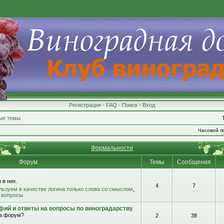
Регистрация
•
FAQ
•
Поиск
•
Вход
ые темы
Часовой по
Формальности
Форум
Темы
Сообщения
 в них.
4
7
льзуем в качестве логина только слова со смыслом
,
 вопросы.
фий и ответы на вопросы по виноградарству
на форум?
2
38