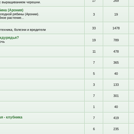
17
269
с выращиванием черешни.
ина (Арония)
лодной рябины (Аронии).
3
19
ное растение...
33
1478
отехника, болезни и вредители
еждурядья?
19
789
очь
11
478
7
365
5
40
3
133
7
301
1
40
я - клубника
7
419
6
235