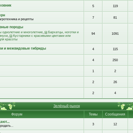
жовник
5
119
ерн
7
81
агротехника и рецепты
ивные породы
ы однолетние и многолетние
,
Бархатцы, ноготки и
94
1091
лнухи
,
Кустарники с красивыми цветами или
для красоты
ли и межвидовые гибриды
4
115
4
250
1
2
2
26
2
4
Зелёный рынок
Форум
Темы
Сообщения
ют...
3
12
родать...