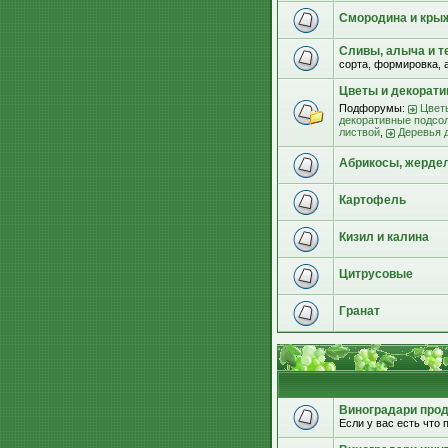
Смородина и кры
Сливы, алыча и т
сорта, формировка, 
Цветы и декорат
Подфорумы:
Цвет
декоративные подсо
листвой
,
Деревья 
Абрикосы, жерде
Картофель
Кизил и калина
Цитрусовые
Гранат
Виноградари прода
Если у вас есть что п