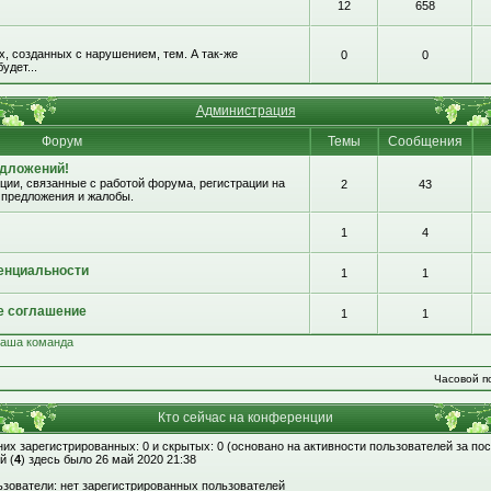
12
658
, созданных с нарушением, тем. А так-же
0
0
удет...
Администрация
Форум
Темы
Сообщения
едложений!
ии, связанные с работой форума, регистрации на
2
43
 предложения и жалобы.
1
4
енциальности
1
1
е соглашение
1
1
аша команда
Часовой по
Кто сейчас на конференции
 них зарегистрированных: 0 и скрытых: 0 (основано на активности пользователей за по
й (
4
) здесь было 26 май 2020 21:38
зователи: нет зарегистрированных пользователей