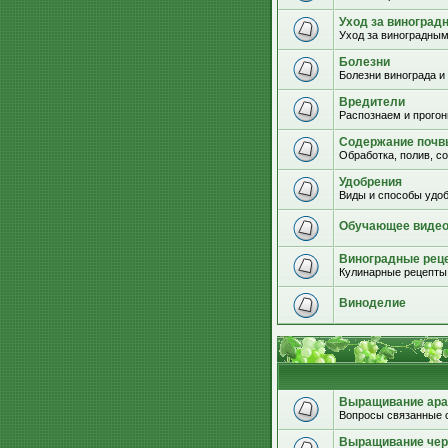
Уход за виноград
Уход за виноградным
Болезни
Болезни винограда и
Вредители
Распознаем и прогон
Содержание почвы
Обработка, полив, с
Удобрения
Виды и способы удоб
Обучающее виде
Виноградные рец
Кулинарные рецепты 
Виноделие
Выращивание ара
Вопросы связанные 
Выращивание че