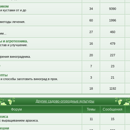
ником
34
9390
и кустами от и до
60
1996
 методы лечения.
27
460
им...
 и агротехника.
16
479
остав и улучшение.
20
227
рения виноградника.
о
7
23
епты
3
21
и способы заготовить виноград в прок.
18
1192
Другие садово-огородные культуры
Форум
Темы
Сообщения
хиса
11
15
с выращиванием арахиса.
решни