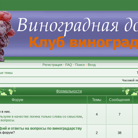
Регистрация
•
FAQ
•
Поиск
•
Вход
ые темы
Часовой по
Формальности
Форум
Темы
Сообщения
 в них.
4
7
льзуем в качестве логина только слова со смыслом
,
 вопросы.
фий и ответы на вопросы по виноградарству
на форум?
2
38