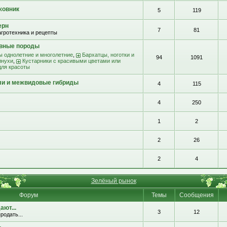
жовник
5
119
ерн
7
81
агротехника и рецепты
ивные породы
ы однолетние и многолетние
,
Бархатцы, ноготки и
94
1091
лнухи
,
Кустарники с красивыми цветами или
для красоты
ли и межвидовые гибриды
4
115
4
250
1
2
2
26
2
4
Зелёный рынок
Форум
Темы
Сообщения
ют...
3
12
родать...