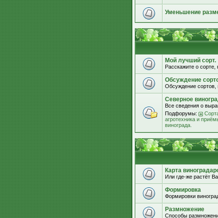
Уменьшение разм
Мой лучший сорт.
Расскажите о сорте, 
Обсуждение сорт
Обсуждение сортов, 
Северное виногра
Все сведения о выра
Подфорумы:
Сорта
агротехника и приём
винограда.
Карта виноградар
Или где-же растёт Ва
Формировка
Формировки виноград
Размножение
Способы размножени