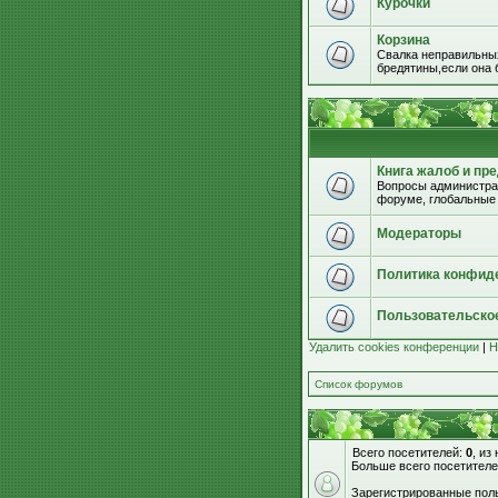
Курочки
Корзина
Свалка неправильных
бредятины,если она б
Книга жалоб и пр
Вопросы администрац
форуме, глобальные
Модераторы
Политика конфид
Пользовательско
Удалить cookies конференции
|
Н
Список форумов
Всего посетителей:
0
, из
Больше всего посетителе
Зарегистрированные поль