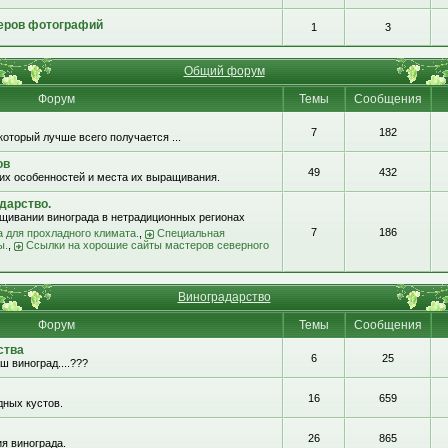
еров фотографий
1
3
Общий форум
Форум
Темы
Сообщения
7
182
который лучше всего получается ...
ов
49
432
их особенностей и места их выращивания.
дарство.
щивании винограда в нетрадиционных регионах
7
186
 для прохладного климата.
,
Специальная
ы.
,
Ссылки на хорошие сайты мастеров северного
Виноградарство
Форум
Темы
Сообщения
ства
6
25
ш виноград....???
16
659
ных кустов.
26
865
я винограда.