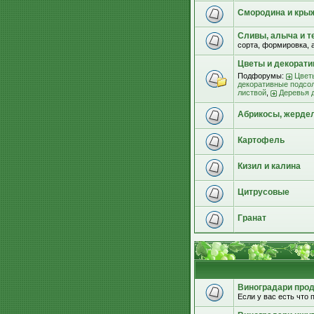
Смородина и кры
Сливы, алыча и т
сорта, формировка, 
Цветы и декорат
Подфорумы:
Цвет
декоративные подсо
листвой
,
Деревья 
Абрикосы, жерде
Картофель
Кизил и калина
Цитрусовые
Гранат
Виноградари прода
Если у вас есть что п