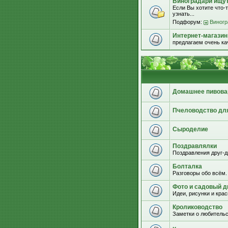
Виноградари ищут.
Если Вы хотите что-т
узнать...
Подфорум:
Виногр
Интернет-магазин
предлагаем очень к
Домашнее пивова
Пчеловодство дл
Сыроделие
Поздравлялки
Поздравления друг-д
Болталка
Разговоры обо всём.
Фото и садовый д
Идеи, рисунки и кра
Кролиководство
Заметки о любительс