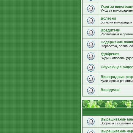
Уход за виноград
Уход за виноградным
Болезни
Болезни винограда и
Вредители
Распознаем и прогон
Содержание почвы
Обработка, полив, с
Удобрения
Виды и способы удоб
Обучающее виде
Виноградные рец
Кулинарные рецепты 
Виноделие
Выращивание ара
Вопросы связанные 
Выращивание че