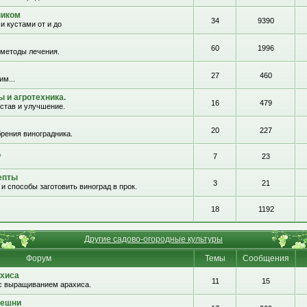
ником
34
9390
и кустами от и до
60
1996
 методы лечения.
27
460
им...
 и агротехника.
16
479
остав и улучшение.
20
227
рения виноградника.
о
7
23
епты
3
21
и способы заготовить виноград в прок.
18
1192
Другие садово-огородные культуры
Форум
Темы
Сообщения
хиса
11
15
с выращиванием арахиса.
решни