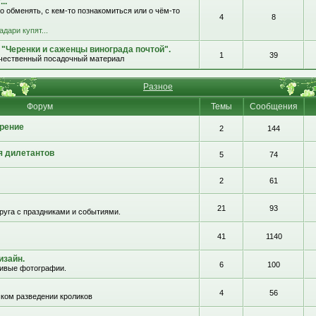
..
о обменять, с кем-то познакомиться или о чём-то
4
8
адари купят...
 "Черенки и саженцы винограда почтой".
1
39
ачественный посадочный материал
Разное
Форум
Темы
Сообщения
рение
2
144
я дилетантов
5
74
2
61
21
93
руга с праздниками и событиями.
41
1140
изайн.
6
100
сивые фотографии.
4
56
ком разведении кроликов