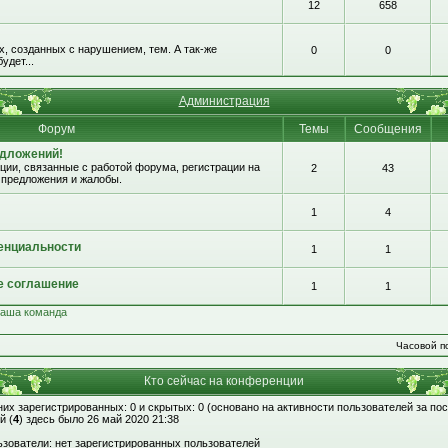
12
658
, созданных с нарушением, тем. А так-же
0
0
удет...
Администрация
Форум
Темы
Сообщения
едложений!
ии, связанные с работой форума, регистрации на
2
43
 предложения и жалобы.
1
4
енциальности
1
1
е соглашение
1
1
аша команда
Часовой по
Кто сейчас на конференции
 них зарегистрированных: 0 и скрытых: 0 (основано на активности пользователей за по
й (
4
) здесь было 26 май 2020 21:38
зователи: нет зарегистрированных пользователей