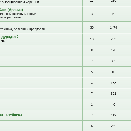
17
269
с выращиванием черешни.
ина (Арония)
лодной рябины (Аронии).
3
19
ное растение...
33
1478
отехника, болезни и вредители
еждурядья?
19
789
очь
11
478
7
365
5
40
3
133
7
301
1
40
я - клубника
7
419
6
235