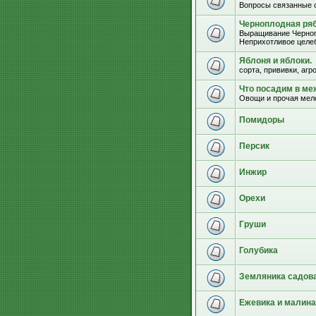
Вопросы связанные 
Черноплодная ряб
Выращивание Черноп
Неприхотливое целеб
Яблоня и яблоки.
сорта, прививки, агр
Что посадим в м
Овощи и прочая мел
Помидоры
Персик
Инжир
Орехи
Груши
Голубика
Земляника садова
Ежевика и малина