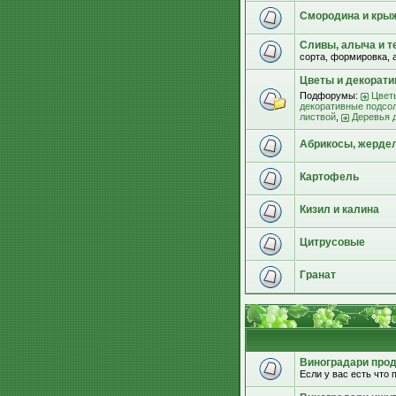
Смородина и кры
Сливы, алыча и т
сорта, формировка, 
Цветы и декорат
Подфорумы:
Цвет
декоративные подсо
листвой
,
Деревья 
Абрикосы, жерде
Картофель
Кизил и калина
Цитрусовые
Гранат
Виноградари прода
Если у вас есть что п