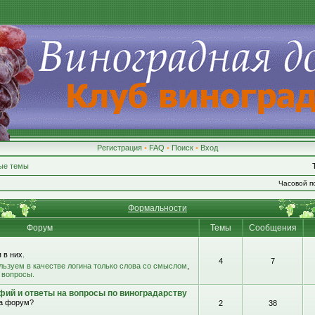
Регистрация
•
FAQ
•
Поиск
•
Вход
ые темы
Часовой по
Формальности
Форум
Темы
Сообщения
 в них.
4
7
льзуем в качестве логина только слова со смыслом
,
 вопросы.
фий и ответы на вопросы по виноградарству
на форум?
2
38