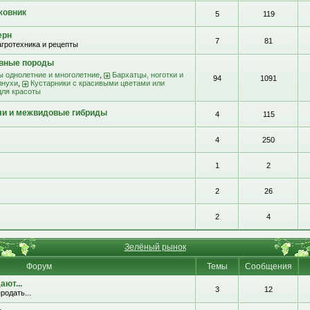
жовник
5
119
ерн
7
81
агротехника и рецепты
ивные породы
ы однолетние и многолетние
,
Бархатцы, ноготки и
94
1091
лнухи
,
Кустарники с красивыми цветами или
для красоты
ли и межвидовые гибриды
4
115
4
250
1
2
2
26
2
4
Зелёный рынок
Форум
Темы
Сообщения
ют...
3
12
родать...