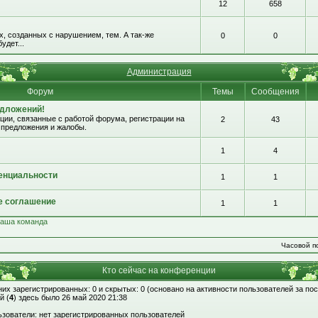
12
658
, созданных с нарушением, тем. А так-же
0
0
удет...
Администрация
Форум
Темы
Сообщения
едложений!
ии, связанные с работой форума, регистрации на
2
43
 предложения и жалобы.
1
4
енциальности
1
1
е соглашение
1
1
аша команда
Часовой по
Кто сейчас на конференции
 них зарегистрированных: 0 и скрытых: 0 (основано на активности пользователей за по
й (
4
) здесь было 26 май 2020 21:38
зователи: нет зарегистрированных пользователей