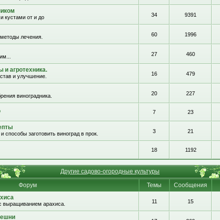
ником
34
9391
и кустами от и до
60
1996
 методы лечения.
27
460
им...
 и агротехника.
16
479
остав и улучшение.
20
227
рения виноградника.
о
7
23
епты
3
21
и способы заготовить виноград в прок.
18
1192
Другие садово-огородные культуры
Форум
Темы
Сообщения
хиса
11
15
с выращиванием арахиса.
решни