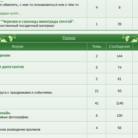
..
о обменять, с кем-то познакомиться или о чём-то
4
8
адари купят...
 "Черенки и саженцы винограда почтой".
1
39
ачественный посадочный материал
Разное
Форум
Темы
Сообщения
рение
2
144
я дилетантов
5
74
2
61
21
93
руга с праздниками и событиями.
41
1140
изайн.
6
100
сивые фотографии.
4
56
ком разведении кроликов