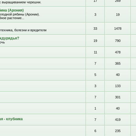
17
269
с выращиванием черешни.
ина (Арония)
лодной рябины (Аронии).
3
19
ное растение...
33
1478
отехника, болезни и вредители
еждурядья?
19
790
очь
11
478
7
365
5
40
3
133
7
301
1
40
я - клубника
7
419
6
235