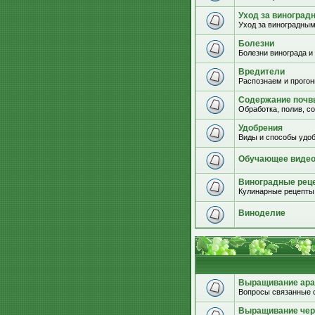
Уход за виноград
Уход за виноградным
Болезни
Болезни винограда и
Вредители
Распознаем и прогон
Содержание почвы
Обработка, полив, с
Удобрения
Виды и способы удоб
Обучающее виде
Виноградные рец
Кулинарные рецепты 
Виноделие
Выращивание ара
Вопросы связанные 
Выращивание че