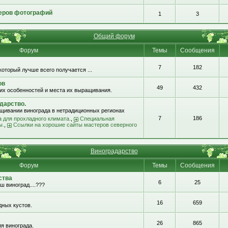
еров фотографий
1
3
Общий форум
Форум
Темы
Сообщения
7
182
который лучше всего получается ...
ов
49
432
их особенностей и места их выращивания.
дарство.
щивании винограда в нетрадиционных регионах
7
186
 для прохладного климата.
,
Специальная
ы.
,
Ссылки на хорошие сайты мастеров северного
Виноградарство
Форум
Темы
Сообщения
ства
6
25
ш виноград....???
16
659
ных кустов.
26
865
я винограда.