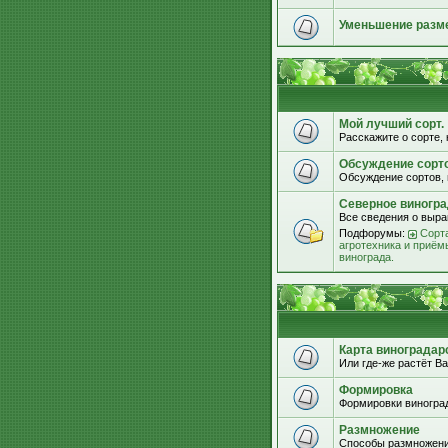
Уменьшение разм
Мой лучший сорт.
Расскажите о сорте, 
Обсуждение сорт
Обсуждение сортов, 
Северное виногра
Все сведения о выра
Подфорумы:
Сорта
агротехника и приём
винограда.
Карта виноградар
Или где-же растёт Ва
Формировка
Формировки виноград
Размножение
Способы размножени