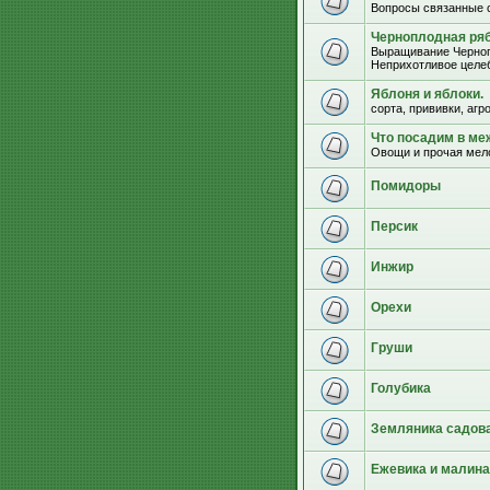
Вопросы связанные 
Черноплодная ряб
Выращивание Черноп
Неприхотливое целеб
Яблоня и яблоки.
сорта, прививки, агр
Что посадим в м
Овощи и прочая мел
Помидоры
Персик
Инжир
Орехи
Груши
Голубика
Земляника садова
Ежевика и малина