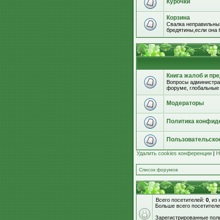
Курочки
Корзина
Свалка неправильных
бредятины,если она б
Книга жалоб и пр
Вопросы администрац
форуме, глобальные
Модераторы
Политика конфид
Пользовательско
Удалить cookies конференции
|
Н
Список форумов
Всего посетителей:
0
, из
Больше всего посетителе
Зарегистрированные поль