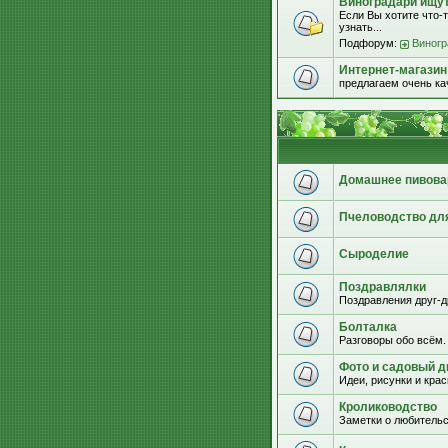
Виноградари ищут.
Если Вы хотите что-т
узнать...
Подфорум:
Виногр
Интернет-магазин
предлагаем очень к
Домашнее пивова
Пчеловодство дл
Сыроделие
Поздравлялки
Поздравления друг-д
Болталка
Разговоры обо всём.
Фото и садовый д
Идеи, рисунки и кра
Кролиководство
Заметки о любительс