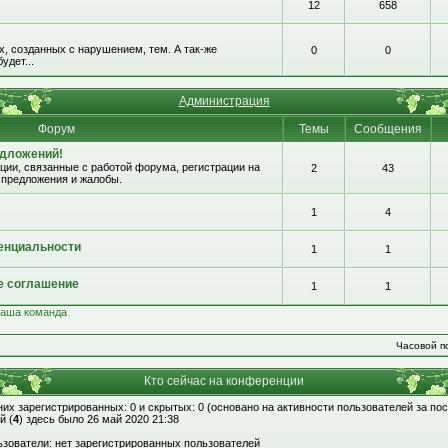
12
658
, созданных с нарушением, тем. А так-же
0
0
удет...
Администрация
Форум
Темы
Сообщения
едложений!
ии, связанные с работой форума, регистрации на
2
43
 предложения и жалобы.
1
4
енциальности
1
1
е соглашение
1
1
аша команда
Часовой по
Кто сейчас на конференции
 них зарегистрированных: 0 и скрытых: 0 (основано на активности пользователей за по
й (
4
) здесь было 26 май 2020 21:38
зователи: нет зарегистрированных пользователей