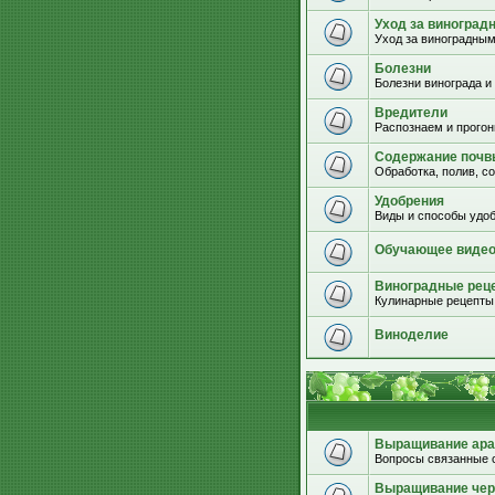
Уход за виноград
Уход за виноградным
Болезни
Болезни винограда и
Вредители
Распознаем и прогон
Содержание почвы
Обработка, полив, с
Удобрения
Виды и способы удоб
Обучающее виде
Виноградные рец
Кулинарные рецепты 
Виноделие
Выращивание ара
Вопросы связанные 
Выращивание че