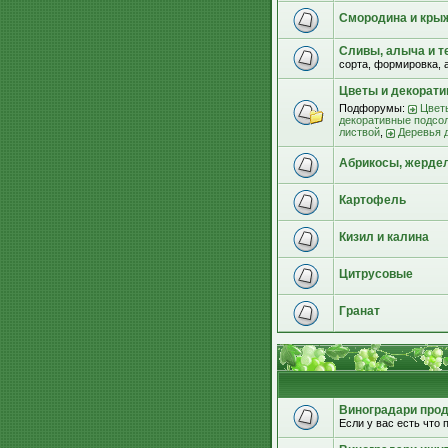
Смородина и кры
Сливы, алыча и т
сорта, формировка, 
Цветы и декорат
Подфорумы:
Цвет
декоративные подсо
листвой
,
Деревья 
Абрикосы, жерде
Картофель
Кизил и калина
Цитрусовые
Гранат
Виноградари прода
Если у вас есть что п