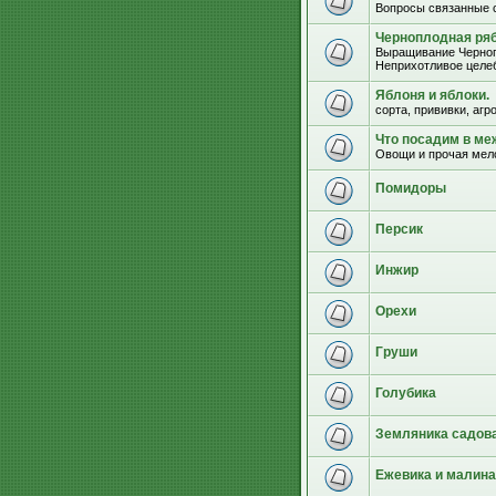
Вопросы связанные 
Черноплодная ряб
Выращивание Черноп
Неприхотливое целеб
Яблоня и яблоки.
сорта, прививки, агр
Что посадим в м
Овощи и прочая мел
Помидоры
Персик
Инжир
Орехи
Груши
Голубика
Земляника садова
Ежевика и малина