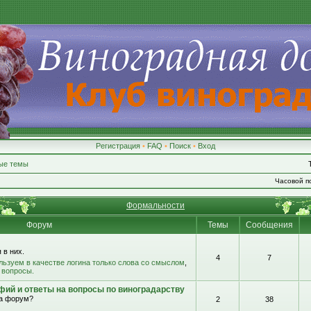
Регистрация
•
FAQ
•
Поиск
•
Вход
ые темы
Часовой по
Формальности
Форум
Темы
Сообщения
 в них.
4
7
льзуем в качестве логина только слова со смыслом
,
 вопросы.
фий и ответы на вопросы по виноградарству
на форум?
2
38