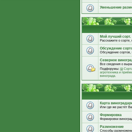
Уменьшение разм
Мой лучший сорт.
Расскажите о сорте, 
Обсуждение сорт
Обсуждение сортов, 
Северное виногра
Все сведения о выра
Подфорумы:
Сорта
агротехника и приём
винограда.
Карта виноградар
Или где-же растёт Ва
Формировка
Формировки виноград
Размножение
Способы размножени