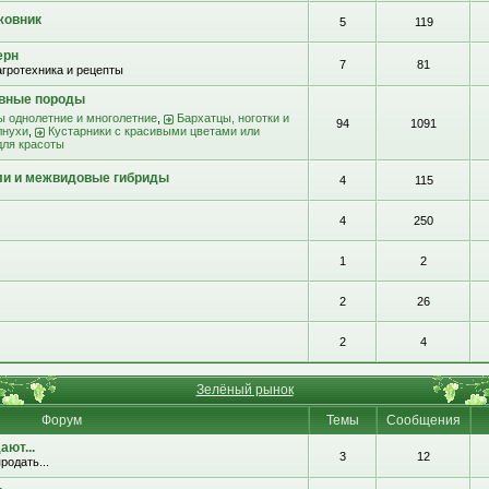
жовник
5
119
ерн
7
81
агротехника и рецепты
ивные породы
ы однолетние и многолетние
,
Бархатцы, ноготки и
94
1091
лнухи
,
Кустарники с красивыми цветами или
для красоты
ли и межвидовые гибриды
4
115
4
250
1
2
2
26
2
4
Зелёный рынок
Форум
Темы
Сообщения
ют...
3
12
родать...