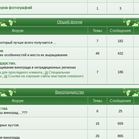
еров фотографий
1
3
Общий форум
Форум
Темы
Сообщения
7
182
который лучше всего получается ...
ов
49
432
их особенностей и места их выращивания.
дарство.
щивании винограда в нетрадиционных регионах
7
186
 для прохладного климата.
,
Специальная
ы.
,
Ссылки на хорошие сайты мастеров северного
Виноградарство
Форум
Темы
Сообщения
ства
6
25
ш виноград....???
16
659
ных кустов.
26
865
я винограда.