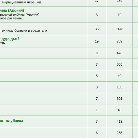
17
269
с выращиванием черешни.
ина (Арония)
лодной рябины (Аронии).
3
19
ное растение...
33
1478
отехника, болезни и вредители
еждурядья?
19
789
очь
11
478
7
365
5
40
3
133
7
301
1
40
я - клубника
7
419
6
235