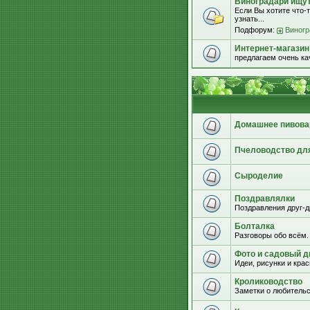
Виноградари ищут.
Если Вы хотите что-т
узнать...
Подфорум:
Виногр
Интернет-магазин
предлагаем очень к
Домашнее пивова
Пчеловодство дл
Сыроделие
Поздравлялки
Поздравления друг-д
Болталка
Разговоры обо всём.
Фото и садовый д
Идеи, рисунки и кра
Кролиководство
Заметки о любительс