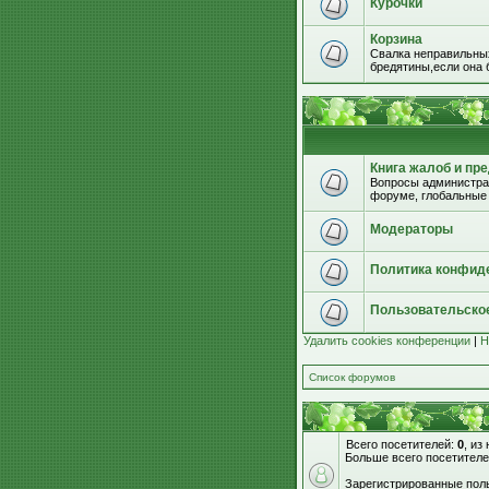
Курочки
Корзина
Свалка неправильных
бредятины,если она б
Книга жалоб и пр
Вопросы администрац
форуме, глобальные
Модераторы
Политика конфид
Пользовательско
Удалить cookies конференции
|
Н
Список форумов
Всего посетителей:
0
, из
Больше всего посетителе
Зарегистрированные поль