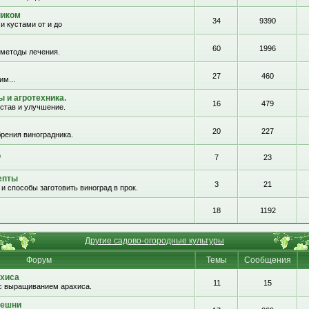
ником
34
9390
и кустами от и до
60
1996
 методы лечения.
27
460
им...
 и агротехника.
16
479
остав и улучшение.
20
227
рения виноградника.
о
7
23
епты
3
21
и способы заготовить виноград в прок.
18
1192
Другие садово-огородные культуры
Форум
Темы
Сообщения
хиса
11
15
с выращиванием арахиса.
решни