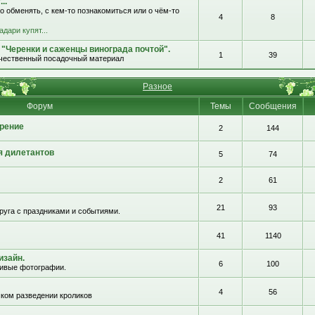
..
о обменять, с кем-то познакомиться или о чём-то
4
8
адари купят...
 "Черенки и саженцы винограда почтой".
1
39
ачественный посадочный материал
Разное
Форум
Темы
Сообщения
рение
2
144
я дилетантов
5
74
2
61
21
93
руга с праздниками и событиями.
41
1140
изайн.
6
100
сивые фотографии.
4
56
ком разведении кроликов