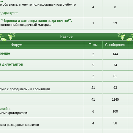
..
о обменять, с кем-то познакомиться или о чём-то
4
8
адари купят...
 "Черенки и саженцы винограда почтой".
1
39
ачественный посадочный материал
Разное
Форум
Темы
Сообщения
рение
2
144
я дилетантов
5
74
2
61
21
93
руга с праздниками и событиями.
41
1140
изайн.
6
100
сивые фотографии.
4
56
ком разведении кроликов