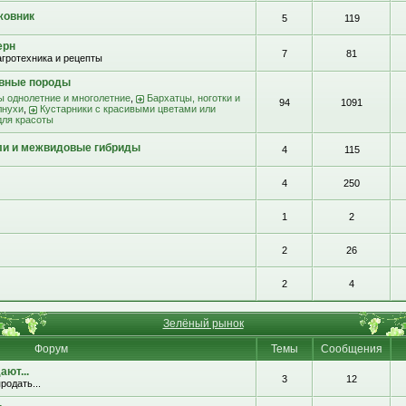
жовник
5
119
ерн
7
81
агротехника и рецепты
ивные породы
ы однолетние и многолетние
,
Бархатцы, ноготки и
94
1091
лнухи
,
Кустарники с красивыми цветами или
для красоты
ли и межвидовые гибриды
4
115
4
250
1
2
2
26
2
4
Зелёный рынок
Форум
Темы
Сообщения
ют...
3
12
родать...