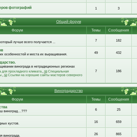
еров фотографий
1
3
Общий форум
Форум
Темы
Сообщения
7
182
который лучше всего получается ...
ов
49
432
их особенностей и места их выращивания.
дарство.
щивании винограда в нетрадиционных регионах
7
186
 для прохладного климата.
,
Специальная
ы.
,
Ссылки на хорошие сайты мастеров северного
Виноградарство
Форум
Темы
Сообщения
ства
6
25
ш виноград....???
16
659
ных кустов.
26
865
я винограда.