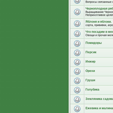
Вопросы связанные 
Черноплодная ряб
Выращивание Черноп
Неприхотливое целеб
Яблоня и яблоки.
сорта, прививки, агр
Что посадим в м
Овощи и прочая мел
Помидоры
Персик
Инжир
Орехи
Груши
Голубика
Земляника садова
Ежевика и малина