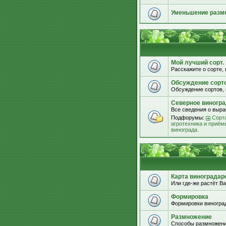
Уменьшение разм
Мой лучший сорт.
Расскажите о сорте, 
Обсуждение сорт
Обсуждение сортов, 
Северное виногра
Все сведения о выра
Подфорумы:
Сорта
агротехника и приём
винограда.
Карта виноградар
Или где-же растёт Ва
Формировка
Формировки виноград
Размножение
Способы размножени