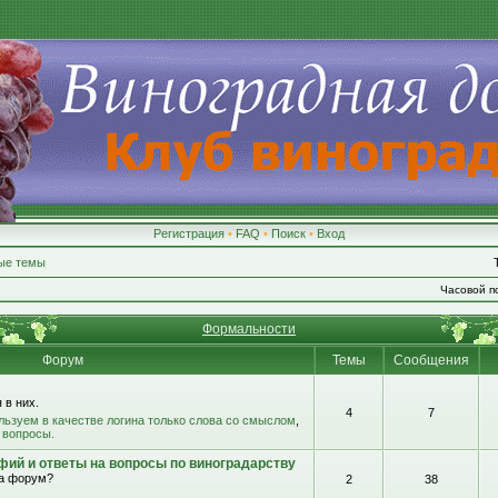
Регистрация
•
FAQ
•
Поиск
•
Вход
ые темы
Часовой по
Формальности
Форум
Темы
Сообщения
 в них.
4
7
льзуем в качестве логина только слова со смыслом
,
 вопросы.
фий и ответы на вопросы по виноградарству
на форум?
2
38