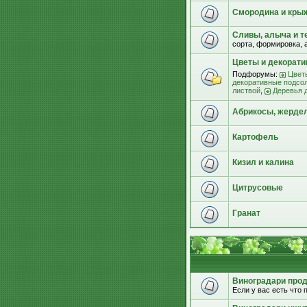
Смородина и кры
Сливы, алыча и т
сорта, формировка, 
Цветы и декорат
Подфорумы:
Цвет
декоративные подсо
листвой
,
Деревья 
Абрикосы, жерде
Картофель
Кизил и калина
Цитрусовые
Гранат
Виноградари прода
Если у вас есть что п