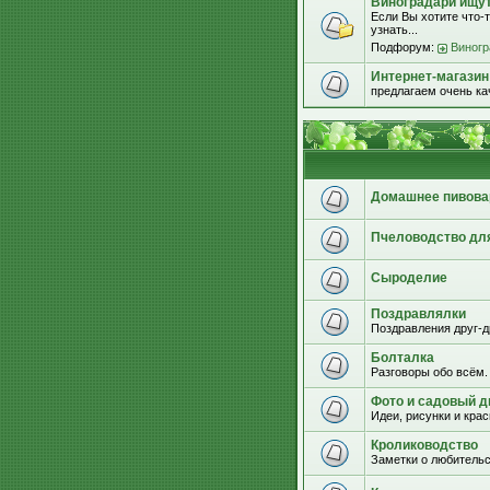
Виноградари ищут.
Если Вы хотите что-т
узнать...
Подфорум:
Виногр
Интернет-магазин
предлагаем очень к
Домашнее пивова
Пчеловодство дл
Сыроделие
Поздравлялки
Поздравления друг-д
Болталка
Разговоры обо всём.
Фото и садовый д
Идеи, рисунки и кра
Кролиководство
Заметки о любительс