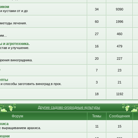
ником
34
9390
и кустами от и до
60
1996
 методы лечения.
27
460
им...
 и агротехника.
16
479
остав и улучшение.
20
227
рения виноградника.
о
7
23
епты
3
21
и способы заготовить виноград в прок.
18
1192
Другие садово-огородные культуры
Форум
Темы
Сообщения
хиса
11
15
с выращиванием арахиса.
решни