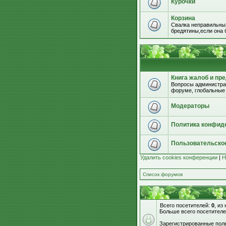
Курочки
Корзина
Свалка неправильных
бредятины,если она б
Книга жалоб и пр
Вопросы администрац
форуме, глобальные
Модераторы
Политика конфид
Пользовательско
Удалить cookies конференции
|
Н
Список форумов
Всего посетителей:
0
, из
Больше всего посетителе
Зарегистрированные поль