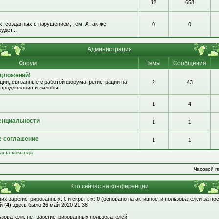
12
658
, созданных с нарушением, тем. А так-же
0
0
удет...
Администрация
Форум
Темы
Сообщения
едложений!
ии, связанные с работой форума, регистрации на
2
43
 предложения и жалобы.
1
4
енциальности
1
1
е соглашение
1
1
аша команда
Часовой по
Кто сейчас на конференции
 них зарегистрированных: 0 и скрытых: 0 (основано на активности пользователей за по
й (
4
) здесь было 26 май 2020 21:38
зователи: нет зарегистрированных пользователей