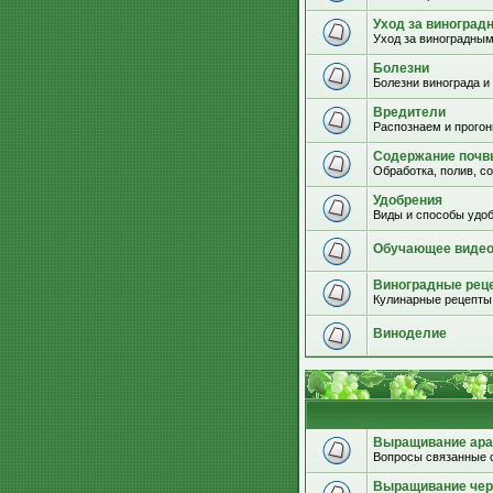
Уход за виноград
Уход за виноградным
Болезни
Болезни винограда и
Вредители
Распознаем и прогон
Содержание почвы
Обработка, полив, с
Удобрения
Виды и способы удоб
Обучающее виде
Виноградные рец
Кулинарные рецепты 
Виноделие
Выращивание ара
Вопросы связанные 
Выращивание че