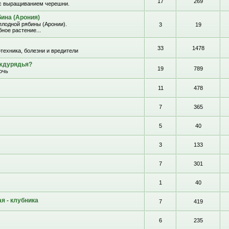
17
269
с выращиванием черешни.
ина (Арония)
лодной рябины (Аронии).
3
19
ное растение...
33
1478
отехника, болезни и вредители
еждурядья?
19
789
очь
11
478
7
365
5
40
3
133
7
301
1
40
я - клубника
7
419
6
235