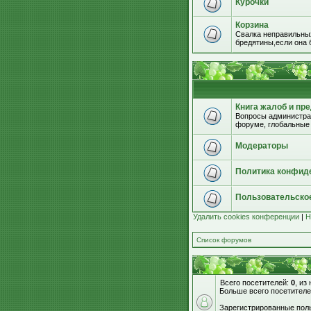
Курочки
Корзина
Свалка неправильных
бредятины,если она б
Книга жалоб и пр
Вопросы администрац
форуме, глобальные
Модераторы
Политика конфид
Пользовательско
Удалить cookies конференции
|
Н
Список форумов
Всего посетителей:
0
, из
Больше всего посетителе
Зарегистрированные поль