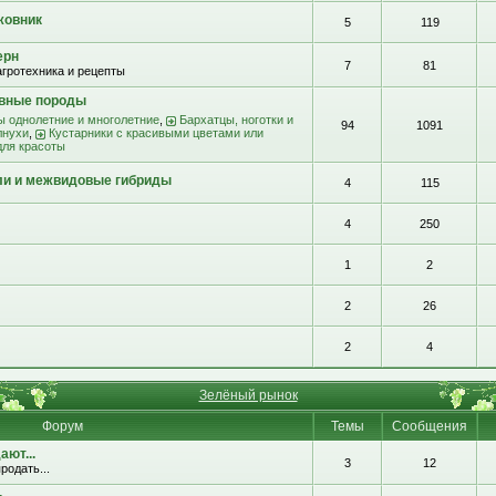
жовник
5
119
ерн
7
81
агротехника и рецепты
ивные породы
ы однолетние и многолетние
,
Бархатцы, ноготки и
94
1091
лнухи
,
Кустарники с красивыми цветами или
для красоты
ли и межвидовые гибриды
4
115
4
250
1
2
2
26
2
4
Зелёный рынок
Форум
Темы
Сообщения
ют...
3
12
родать...