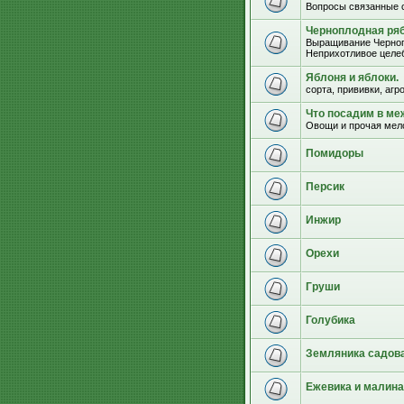
Вопросы связанные 
Черноплодная ряб
Выращивание Черноп
Неприхотливое целеб
Яблоня и яблоки.
сорта, прививки, агр
Что посадим в м
Овощи и прочая мел
Помидоры
Персик
Инжир
Орехи
Груши
Голубика
Земляника садова
Ежевика и малина