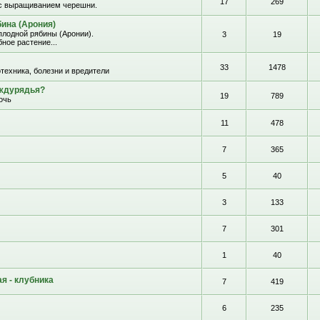
17
269
с выращиванием черешни.
ина (Арония)
лодной рябины (Аронии).
3
19
ное растение...
33
1478
отехника, болезни и вредители
еждурядья?
19
789
очь
11
478
7
365
5
40
3
133
7
301
1
40
я - клубника
7
419
6
235