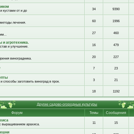
ником
34
9390
и кустами от и до
60
1996
 методы лечения.
27
460
им...
 и агротехника.
16
479
остав и улучшение.
20
227
рения виноградника.
о
7
23
епты
3
21
и способы заготовить виноград в прок.
18
1192
Другие садово-огородные культуры
Форум
Темы
Сообщения
хиса
11
15
с выращиванием арахиса.
решни