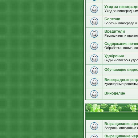
Уход за виноград
Уход за виноградным
Болезни
Болезни винограда и
Вредители
Распознаем и прогон
Содержание почвы
Обработка, полив, с
Удобрения
Виды и способы удоб
Обучающее виде
Виноградные рец
Кулинарные рецепты 
Виноделие
Выращивание ара
Вопросы связанные 
Выращивание че