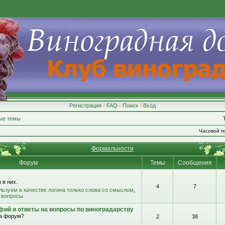
Регистрация
•
FAQ
•
Поиск
•
Вход
ые темы
Часовой по
Формальности
Форум
Темы
Сообщения
 в них.
4
7
льзуем в качестве логина только слова со смыслом
,
 вопросы.
фий и ответы на вопросы по виноградарству
на форум?
2
38