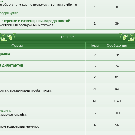
..
о обменять, с кем-то познакомиться или о чём-то
4
8
адари купят...
 "Черенки и саженцы винограда почтой".
1
39
ачественный посадочный материал
Разное
Форум
Темы
Сообщения
рение
2
144
я дилетантов
5
74
2
61
21
93
руга с праздниками и событиями.
41
1140
изайн.
6
100
сивые фотографии.
4
56
ком разведении кроликов