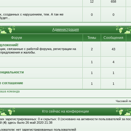
12
658
, созданных с нарушением, тем. А так-же
0
0
удет...
Администрация
Форум
Темы
Сообщения
едложений!
ии, связанные с работой форума, регистрации на
2
43
 предложения и жалобы.
1
4
енциальности
1
1
е соглашение
1
1
аша команда
Часовой по
Кто сейчас на конференции
 них зарегистрированных: 0 и скрытых: 0 (основано на активности пользователей за по
й (
4
) здесь было 26 май 2020 21:38
зователи: нет зарегистрированных пользователей