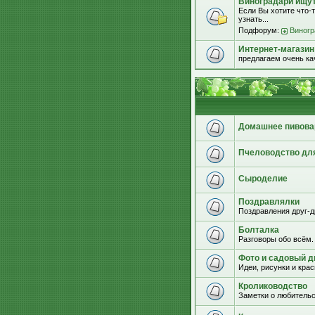
Виноградари ищут.
Если Вы хотите что-т
узнать...
Подфорум:
Виногр
Интернет-магазин
предлагаем очень к
Домашнее пивова
Пчеловодство дл
Сыроделие
Поздравлялки
Поздравления друг-д
Болталка
Разговоры обо всём.
Фото и садовый д
Идеи, рисунки и кра
Кролиководство
Заметки о любительс