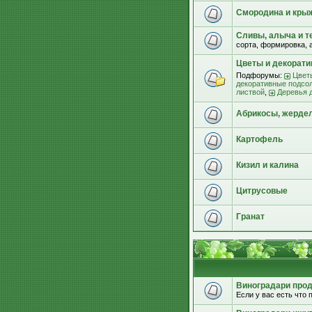
Смородина и кры
Сливы, алыча и т
сорта, формировка, 
Цветы и декорат
Подфорумы:
Цвет
декоративные подсо
листвой
,
Деревья 
Абрикосы, жерде
Картофель
Кизил и калина
Цитрусовые
Гранат
Виноградари прода
Если у вас есть что п