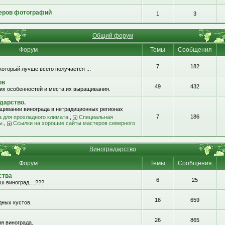
еров фотографий
1
3
Общий форум
Форум
Темы
Сообщения
7
182
который лучше всего получается ...
ов
49
432
их особенностей и места их выращивания.
дарство.
щивании винограда в нетрадиционных регионах
7
186
 для прохладного климата.
,
Специальная
ы.
,
Ссылки на хорошие сайты мастеров северного
Виноградарство
Форум
Темы
Сообщения
ства
6
25
ш виноград....???
16
659
ных кустов.
26
865
я винограда.