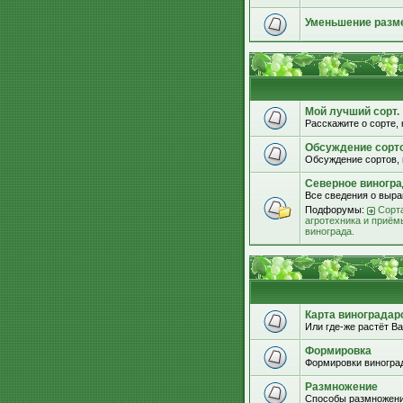
Уменьшение разм
Мой лучший сорт.
Расскажите о сорте, 
Обсуждение сорт
Обсуждение сортов, 
Северное виногра
Все сведения о выра
Подфорумы:
Сорта
агротехника и приём
винограда.
Карта виноградар
Или где-же растёт Ва
Формировка
Формировки виноград
Размножение
Способы размножени