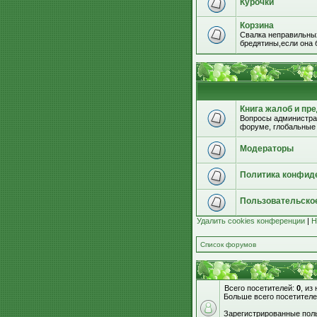
Курочки
Корзина
Свалка неправильных
бредятины,если она б
Книга жалоб и пр
Вопросы администрац
форуме, глобальные
Модераторы
Политика конфид
Пользовательско
Удалить cookies конференции
|
Н
Список форумов
Всего посетителей:
0
, из
Больше всего посетителе
Зарегистрированные поль