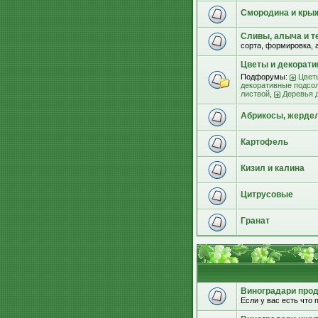
Смородина и кры
Сливы, алыча и т
сорта, формировка, 
Цветы и декорат
Подфорумы:
Цвет
декоративные подсо
листвой
,
Деревья 
Абрикосы, жерде
Картофель
Кизил и калина
Цитрусовые
Гранат
Виноградари прода
Если у вас есть что п