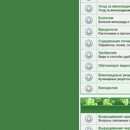
Уход за виноград
Уход за виноградным
Болезни
Болезни винограда и
Вредители
Распознаем и прогон
Содержание почвы
Обработка, полив, с
Удобрения
Виды и способы удоб
Обучающее виде
Виноградные рец
Кулинарные рецепты 
Виноделие
Выращивание ара
Вопросы связанные 
Выращивание че