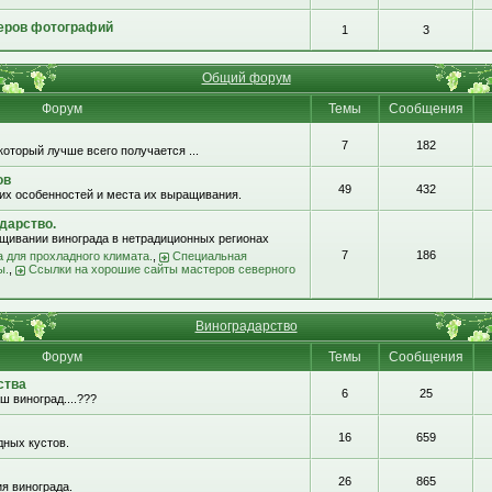
еров фотографий
1
3
Общий форум
Форум
Темы
Сообщения
7
182
который лучше всего получается ...
ов
49
432
их особенностей и места их выращивания.
дарство.
щивании винограда в нетрадиционных регионах
7
186
 для прохладного климата.
,
Специальная
ы.
,
Ссылки на хорошие сайты мастеров северного
Виноградарство
Форум
Темы
Сообщения
ства
6
25
ш виноград....???
16
659
ных кустов.
26
865
я винограда.