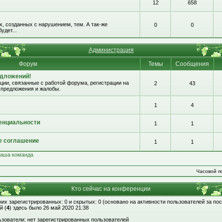
12
658
, созданных с нарушением, тем. А так-же
0
0
удет...
Администрация
Форум
Темы
Сообщения
едложений!
ии, связанные с работой форума, регистрации на
2
43
 предложения и жалобы.
1
4
енциальности
1
1
е соглашение
1
1
аша команда
Часовой по
Кто сейчас на конференции
 них зарегистрированных: 0 и скрытых: 0 (основано на активности пользователей за по
й (
4
) здесь было 26 май 2020 21:38
зователи: нет зарегистрированных пользователей