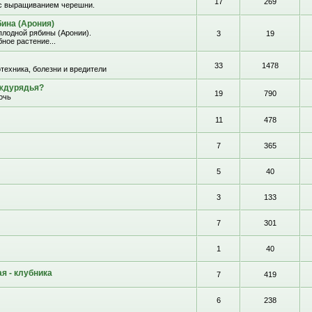
17
269
с выращиванием черешни.
ина (Арония)
лодной рябины (Аронии).
3
19
ное растение...
33
1478
отехника, болезни и вредители
еждурядья?
19
790
очь
11
478
7
365
5
40
3
133
7
301
1
40
я - клубника
7
419
6
238