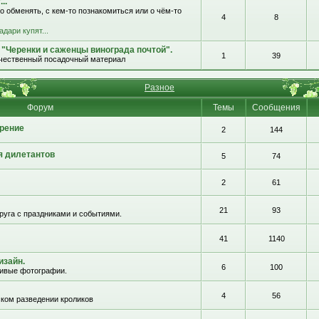
..
о обменять, с кем-то познакомиться или о чём-то
4
8
адари купят...
 "Черенки и саженцы винограда почтой".
1
39
ачественный посадочный материал
Разное
Форум
Темы
Сообщения
рение
2
144
я дилетантов
5
74
2
61
21
93
руга с праздниками и событиями.
41
1140
изайн.
6
100
сивые фотографии.
4
56
ком разведении кроликов