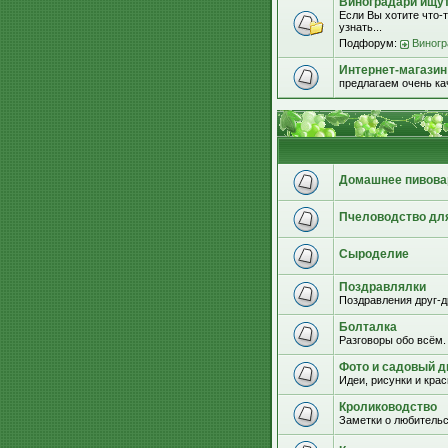
Виноградари ищут.
Если Вы хотите что-т
узнать...
Подфорум:
Виногр
Интернет-магазин
предлагаем очень к
Домашнее пивова
Пчеловодство дл
Сыроделие
Поздравлялки
Поздравления друг-д
Болталка
Разговоры обо всём.
Фото и садовый д
Идеи, рисунки и кра
Кролиководство
Заметки о любительс