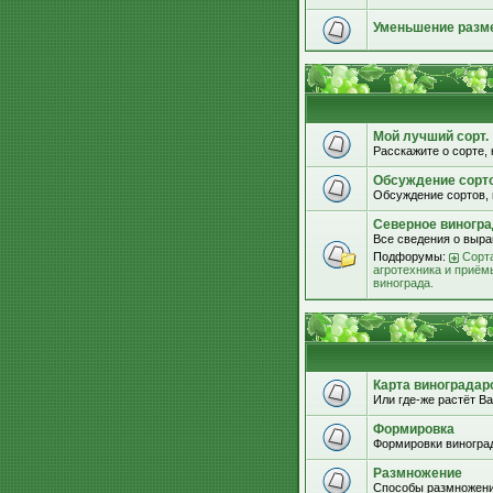
Уменьшение разм
Мой лучший сорт.
Расскажите о сорте, 
Обсуждение сорт
Обсуждение сортов, 
Северное виногра
Все сведения о выра
Подфорумы:
Сорта
агротехника и приём
винограда.
Карта виноградар
Или где-же растёт Ва
Формировка
Формировки виноград
Размножение
Способы размножени