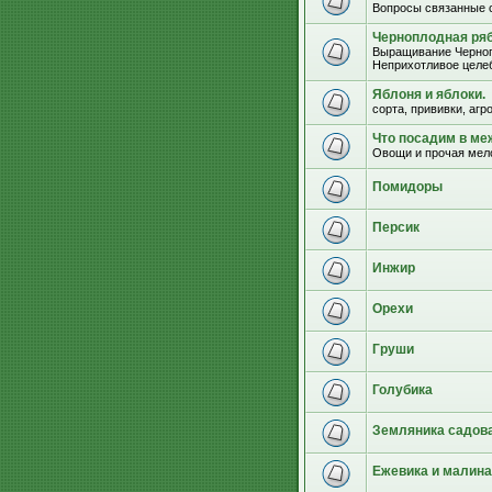
Вопросы связанные 
Черноплодная ряб
Выращивание Черноп
Неприхотливое целеб
Яблоня и яблоки.
сорта, прививки, агр
Что посадим в м
Овощи и прочая мел
Помидоры
Персик
Инжир
Орехи
Груши
Голубика
Земляника садова
Ежевика и малина