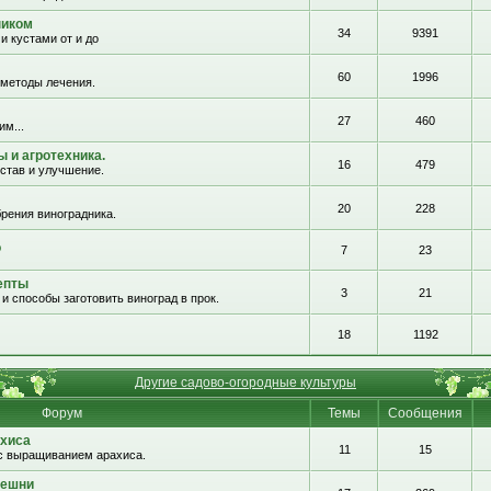
ником
34
9391
и кустами от и до
60
1996
 методы лечения.
27
460
им...
 и агротехника.
16
479
остав и улучшение.
20
228
рения виноградника.
о
7
23
епты
3
21
и способы заготовить виноград в прок.
18
1192
Другие садово-огородные культуры
Форум
Темы
Сообщения
хиса
11
15
с выращиванием арахиса.
решни