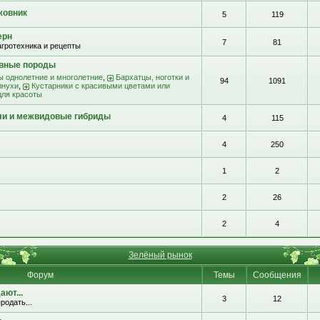
жовник
5
119
ерн
7
81
агротехника и рецепты
ивные породы
ы однолетние и многолетние
,
Бархатцы, ноготки и
94
1091
лнухи
,
Кустарники с красивыми цветами или
для красоты
ли и межвидовые гибриды
4
115
4
250
1
2
2
26
2
4
Зелёный рынок
Форум
Темы
Сообщения
ют...
3
12
родать...