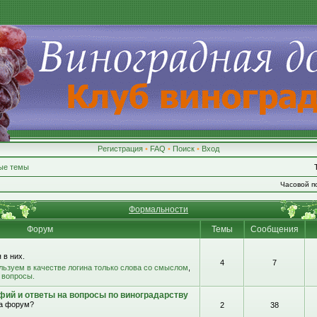
Регистрация
•
FAQ
•
Поиск
•
Вход
ые темы
Часовой по
Формальности
Форум
Темы
Сообщения
 в них.
4
7
льзуем в качестве логина только слова со смыслом
,
 вопросы.
фий и ответы на вопросы по виноградарству
на форум?
2
38