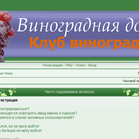
Регистрация
•
FAQ
•
Поиск
•
Вход
ые темы
Часовой по
Часто задаваемые вопросы
гистрация
гистрироваться?
риходится повторять ввод имени и пароля?
являлся в списке активных пользователей?
лся, но не могу войти!
о больше не могу войти!