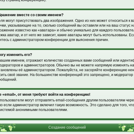
изу страниц конференции).
ображение вместе со своим именем?
ля могут присутствовать два изображения. Одно из них может относиться к 
очки, указывающие на то, сколько сообщений вы оставили или на ваш статус 
ражение известно как «аватара» и обычно уникально для каждого пользоват
жка аватар, и от него же зависит, какие аватары могут быть использованы. Е
житесь с администратором конференции для выяснения причин.
могу изменить его?
вашим именем, отражают количество созданных вами сообщений или идент
модераторов и администраторов. Обычно вы не можете напрямую изменять н
установлены её администратором. Пожалуйста, не засоряйте конференцию н
ысить своё звание. На большинстве конференций это запрещено, и модерато
ообщений.
е «email», от меня требуют войти на конференцию!
пользователи могут отправлять email-сообщения другим пользователям чере
о если администратор включил такую возможность. Это сделано для того, чт
системой анонимными пользователями.
Создание сообщений