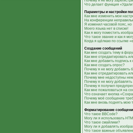
Почему я не могу зарегистр
Что делает функция «Удали
Параметры и настройки по
Как мне изменить мои настр
На конференции неправильн
Я изменил часовой пояс, но
Моего языка нет в списке!
Как я могу поместить изобр
Что такое звание и как я мо
Когда я щёлкаю по ссылке «
Создание сообщений
Как мне создать тему в фор
Как мне отредактировать и
Как мне добавить подпись 
Как мне создать опрос?
Почему я не могу добавить 
Как мне отредактировать ил
Почему мне недоступны не
Почему я не могу добавлять
Почему я получил предупр
Как мне пожаловаться на с
Что означает кнопка «Сохр
Почему моё сообщение тре
Как мне вновь поднять мою 
Форматирование сообщени
Что такое BBCode?
Могу ли я использовать HT
Что такое смайлики?
Могу ли я добавлять изобр
Что такое важные объявлен