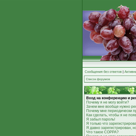
Сообщения без ответов
|
Активн
Список форумов
Вход на конференцию и ре
Почему я не могу войти?
Зачем мне вообще нужно ре
Почему мне периодически п
Как сделать, чтобы я не по
Я забыл пароль!
Я только что зарегистрирова
Я давно зарегистрирован, н
Что такое COPPA?