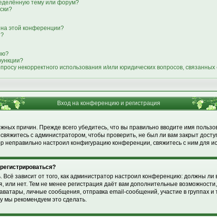
ределённую тему или форум?
иски?
 на этой конференции?
я?
ию?
функции?
опросу некорректного использования и/или юридических вопросов, связанных
Вход на конференцию и регистрация
жных причин. Прежде всего убедитесь, что вы правильно вводите имя пользо
свяжитесь с администратором, чтобы проверить, не был ли вам закрыт досту
р неправильно настроил конфигурацию конференции, свяжитесь с ним для и
 регистрироваться?
ь. Всё зависит от того, как администратор настроил конференцию: должны ли 
 или нет. Тем не менее регистрация даёт вам дополнительные возможности
ватары, личные сообщения, отправка email-сообщений, участие в группах и т.
му мы рекомендуем это сделать.