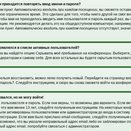
 приходится повторять ввод имени и пароля?
ом пункт
Автоматически входить при каждом посещении
, вы сможете остав
ое ограниченное время. Это сделано для того, чтобы никто другой не смог в
чтобы вам не приходилось вводить имя пользователя и пароль каждый раз, в
нцию. Не рекомендуется делать это на общедоступном компьютере, например
сли пункт
Автоматически входить при каждом посещении
отсутствует, значи
 появлялся в списке активных пользователей?
ела вы найдёте опцию
Скрывать моё пребывание на конференции
. Выберите
дераторам и самому себе. Для всех остальных вы будете скрытым пользоват
нельзя восстановить, можно легко получить новый. Перейдите на страницу в
 пароль?
. Следуйте инструкциям, и скоро вы снова сможете войти на конфер
овался, но не могу войти!
 пользователя и пароль. Если они верны, то возможны два варианта. Если в
, что вам менее 13 лет, следуйте полученным инструкциям. На некоторых ко
были активированы пользователями или администратором до входа в систему
гистрации. Если вам было прислано email-сообщение, следуйте полученным и
возможно, что вы указали неправильный адрес email либо он заблокирован с
ный адрес email, попробуйте связаться с администратором.