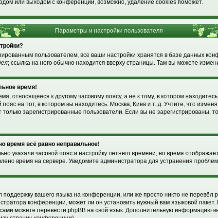
одом или выходом с конференции, возможно, удаление cookies поможет.
Параметры и настройки пользователя
стройки?
рированным пользователем, все ваши настройки хранятся в базе данных ко
дел
; ссылка на него обычно находится вверху страницы. Там вы можете измени
льное время!
я, относящееся к другому часовому поясу, а не к тому, в котором находитесь
пояс на тот, в котором вы находитесь: Москва, Киев и т. д. Учтите, что изменя
т только зарегистрированные пользователи. Если вы не зарегистрированы, т
 но время всё равно неправильное!
льно указали часовой пояс и настройку летнего времени, но время отображае
влено время на сервере. Уведомите администратора для устранения проблем
!
 поддержку вашего языка на конференции, или же просто никто не перевёл p
стратора конференции, может ли он установить нужный вам языковой пакет. 
ы сами можете перевести phpBB на свой язык. Дополнительную информацию в