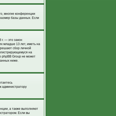
го, многие конференции
размер базы данных. Если
 г. — это закон
х младше 13 лет, иметь на
азрешают сбор личной
регистрирующемуся на
о phpBB Group не может
занных ниже.
ытаетесь
 к администратору
енции, а также выполняют
истратором. Если вы