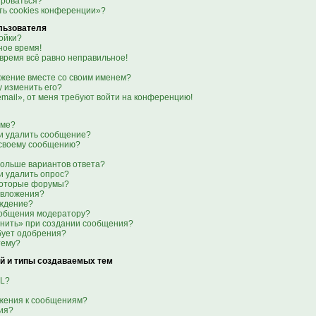
ироваться?
ть cookies конференции»?
льзователя
ойки?
ое время!
 время всё равно неправильное!
ажение вместе со своим именем?
гу изменить его?
email», от меня требуют войти на конференцию!
уме?
ли удалить сообщение?
к своему сообщению?
больше вариантов ответа?
и удалить опрос?
которые форумы?
 вложения?
еждение?
ообщения модератору?
анить» при создании сообщения?
бует одобрения?
тему?
й и типы создаваемых тем
ML?
ажения к сообщениям?
ия?