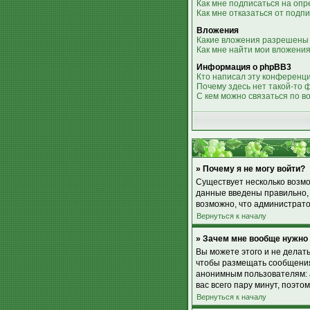
Как мне подписаться на оп
Как мне отказаться от подп
Вложения
Какие вложения разрешены
Как мне найти мои вложени
Информация о phpBB3
Кто написал эту конференц
Почему здесь нет такой-то 
С кем можно связаться по в
» Почему я не могу войти?
Существует несколько возмо
данные введены правильно, 
возможно, что администрато
Вернуться к началу
» Зачем мне вообще нужно
Вы можете этого и не делат
чтобы размещать сообщения,
анонимным пользователям: а
вас всего пару минут, поэто
Вернуться к началу