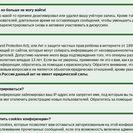
 но больше не могу войти!
 какой-то причине деактивировал или удалил вашу учётную запись. Кроме то
зователей, длительное время не оставляющих сообщения, чтобы уменьшить 
арегистрироваться снова и активнее участвовать в дискуссиях.
and Protection Act), или Акт о защите частных прав ребёнка в интернете от 1998
ющий от сайтов, которые могут собирать информацию от несовершеннолетни
дителей. Допустимо наличие иного вида подтверждения того, что опекуны р
летних младше 13 лет. Если вы не уверены, применимо ли это к вам, как к 
онференции, обратитесь за помощью к юрисконсульту. Обратите внимание, чт
вовым вопросам и не является объектом юридических отношений, кроме ука
 России данный акт не имеет юридической силы.
стрироваться?
онференции заблокировал ваш IP-адрес или запретил имя, под которым вы п
же мог отключить регистрацию новых пользователей. Обратитесь за помощью
лить cookies конференции»?
cookies, которые позволяют вам оставаться авторизованным на этой конфер
отслеживание прочитанных сообщений, если эта возможность включена админ