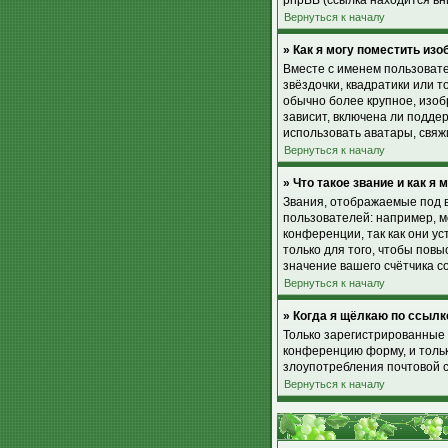
phpBB (ссылка находится вн
Вернуться к началу
» Как я могу поместить из
Вместе с именем пользовате
звёздочки, квадратики или т
обычно более крупное, изоб
зависит, включена ли поддер
использовать аватары, свя
Вернуться к началу
» Что такое звание и как я 
Звания, отображаемые под 
пользователей: например, 
конференции, так как они 
только для того, чтобы пов
значение вашего счётчика с
Вернуться к началу
» Когда я щёлкаю по ссылк
Только зарегистрированные 
конференцию форму, и тольк
злоупотребления почтовой 
Вернуться к началу