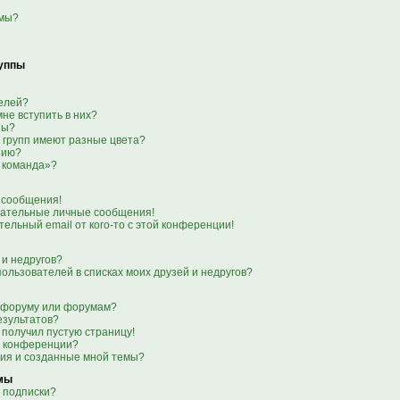
емы?
руппы
телей?
мне вступить в них?
пы?
 групп имеют разные цвета?
нию?
 команда»?
 сообщения!
лательные личные сообщения!
тельный email от кого-то с этой конференции!
 и недругов?
пользователей в списках моих друзей и недругов?
о форуму или форумам?
езультатов?
 получил пустую страницу!
я конференции?
ния и созданные мной темы?
емы
 подписки?