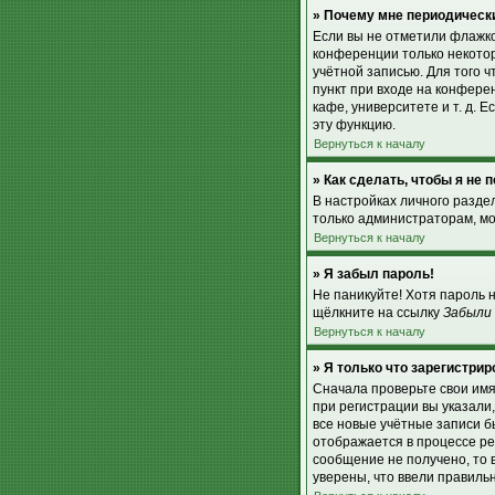
» Почему мне периодически
Если вы не отметили флажк
конференции только некотор
учётной записью. Для того 
пункт при входе на конфере
кафе, университете и т. д. Е
эту функцию.
Вернуться к началу
» Как сделать, чтобы я не
В настройках личного разд
только администраторам, мо
Вернуться к началу
» Я забыл пароль!
Не паникуйте! Хотя пароль 
щёлкните на ссылку
Забыли
Вернуться к началу
» Я только что зарегистрир
Сначала проверьте свои имя
при регистрации вы указали
все новые учётные записи 
отображается в процессе ре
сообщение не получено, то 
уверены, что ввели правиль