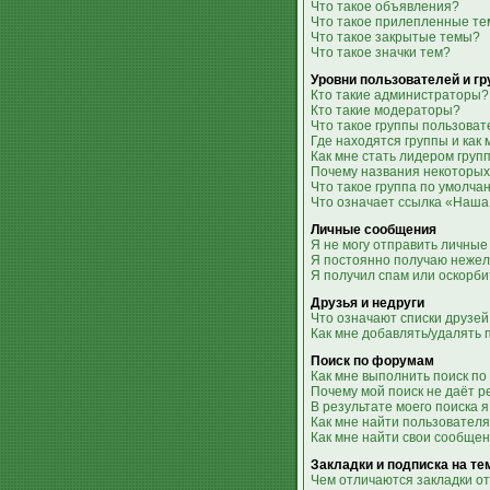
Что такое объявления?
Что такое прилепленные т
Что такое закрытые темы?
Что такое значки тем?
Уровни пользователей и г
Кто такие администраторы?
Кто такие модераторы?
Что такое группы пользова
Где находятся группы и как 
Как мне стать лидером груп
Почему названия некоторых
Что такое группа по умолча
Что означает ссылка «Наша
Личные сообщения
Я не могу отправить личные
Я постоянно получаю неже
Я получил спам или оскорби
Друзья и недруги
Что означают списки друзей
Как мне добавлять/удалять 
Поиск по форумам
Как мне выполнить поиск п
Почему мой поиск не даёт р
В результате моего поиска я
Как мне найти пользовател
Как мне найти свои сообще
Закладки и подписка на т
Чем отличаются закладки от